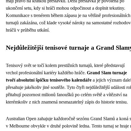
mají právo na krátkou přestávku. Delší přestávka je povolena po
ukončení setu, kdy si hráči mohou odpočinout a doplnit tekutiny.
Komunikace s trenérem během zápasu je na většině profesionálních
turnajů zakázána, což klade vysoké nároky na samostatné rozhodov
hráčů v průběhu utkání.
Nejdůležitější tenisové turnaje a Grand Slam
Tenisový svět se točí kolem prestižních turnajů, které představují
vrchol profesionální kariéry každého hráče.
Grand Slam turnaje
tvoří absolutní špičku tenisového kalendáře
a jejich význam dal
přesahuje jakékoliv jiné soutěže. Tyto čtyři nejdůležitější události r
přitahují pozornost milionů fanoušků po celém světě a vítězství na
kterémkoliv z nich znamená nesmazatelný zápis do historie tenisu.
Australian Open zahajuje každoročně sezónu Grand Slamů a koná 
v Melbourne obvykle v druhé polovině ledna. Tento turnaj se hraje 