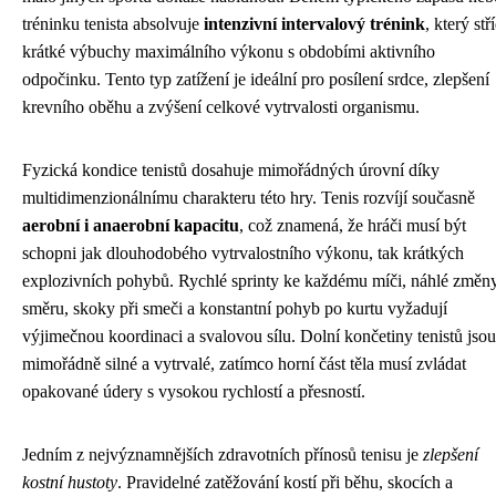
tréninku tenista absolvuje
intenzivní intervalový trénink
, který stř
krátké výbuchy maximálního výkonu s obdobími aktivního
odpočinku. Tento typ zatížení je ideální pro posílení srdce, zlepšení
krevního oběhu a zvýšení celkové vytrvalosti organismu.
Fyzická kondice tenistů dosahuje mimořádných úrovní díky
multidimenzionálnímu charakteru této hry. Tenis rozvíjí současně
aerobní i anaerobní kapacitu
, což znamená, že hráči musí být
schopni jak dlouhodobého vytrvalostního výkonu, tak krátkých
explozivních pohybů. Rychlé sprinty ke každému míči, náhlé změn
směru, skoky při smeči a konstantní pohyb po kurtu vyžadují
výjimečnou koordinaci a svalovou sílu. Dolní končetiny tenistů jsou
mimořádně silné a vytrvalé, zatímco horní část těla musí zvládat
opakované údery s vysokou rychlostí a přesností.
Jedním z nejvýznamnějších zdravotních přínosů tenisu je
zlepšení
kostní hustoty
. Pravidelné zatěžování kostí při běhu, skocích a