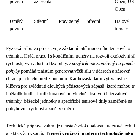
povrch
až rychlá
Open, US
Open
Umělý
Střední
Pravidelný
Střední
Halové
povrch
turnaje
Fyzická příprava představuje základní pilíř moderního tenisového
tréninku. Hráči pracují s kondičními trenéry na rozvoji explozivní sí
rychlosti, vytrvalosti a flexibility.
Silový trénink zaměřený na funkčn
pohyby
pomáhá tenistům generovat větší sílu v úderech a zároveň
chrání jejich tělo před zraněními. Kardiovaskulární vytrvalost je
klíčová pro zvládnutí dlouhých pětisetových zápasů, které mohou tr
i několik hodin. Profesionálové pravidelně absolvují intervalové
tréninky, běžecké jednotky a specifické tenisové drily zaměřené na
pohybovou rychlost a změny směru.
Technická příprava zahrnuje neustálé zdokonalování úderové techn
a taktických vzorců.
Trenéři využívají moderní technologie jako