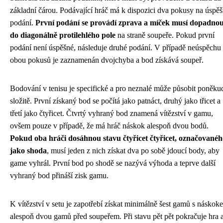
základní čárou. Podávající hráč má k dispozici dva pokusy na úspě
podání.
První podání se provádí zprava a míček musí dopadnou
do diagonálně protilehlého pole
na straně soupeře. Pokud první
podání není úspěšné, následuje druhé podání. V případě neúspěchu
obou pokusů je zaznamenán dvojchyba a bod získává soupeř.
Bodování v tenisu je specifické a pro neznalé může působit poněku
složitě. První získaný bod se počítá jako patnáct, druhý jako třicet a
třetí jako čtyřicet. Čtvrtý vyhraný bod znamená vítězství v gamu,
ovšem pouze v případě, že má hráč náskok alespoň dvou bodů.
Pokud oba hráči dosáhnou stavu čtyřicet čtyřicet, označovanéh
jako shoda
, musí jeden z nich získat dva po sobě jdoucí body, aby
game vyhrál. První bod po shodě se nazývá výhoda a teprve další
vyhraný bod přináší zisk gamu.
K vítězství v setu je zapotřebí získat minimálně šest gamů s náskok
alespoň dvou gamů před soupeřem. Při stavu pět pět pokračuje hra 