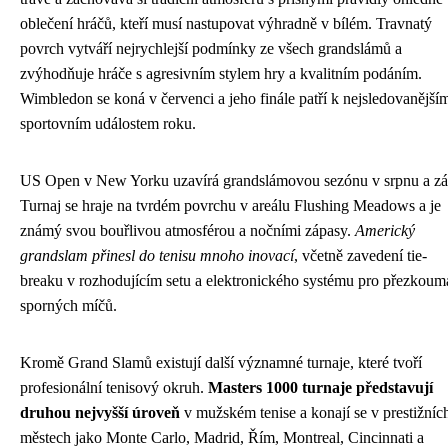
oblečení hráčů, kteří musí nastupovat výhradně v bílém. Travnatý
povrch vytváří nejrychlejší podmínky ze všech grandslámů a
zvýhodňuje hráče s agresivním stylem hry a kvalitním podáním.
Wimbledon se koná v červenci a jeho finále patří k nejsledovanější
sportovním událostem roku.
US Open v New Yorku uzavírá grandslámovou sezónu v srpnu a zář
Turnaj se hraje na tvrdém povrchu v areálu Flushing Meadows a je
známý svou bouřlivou atmosférou a nočními zápasy.
Americký
grandslam přinesl do tenisu mnoho inovací
, včetně zavedení tie-
breaku v rozhodujícím setu a elektronického systému pro přezkoum
sporných míčů.
Kromě Grand Slamů existují další významné turnaje, které tvoří
profesionální tenisový okruh.
Masters 1000 turnaje představují
druhou nejvyšší úroveň
v mužském tenise a konají se v prestižníc
městech jako Monte Carlo, Madrid, Řím, Montreal, Cincinnati a