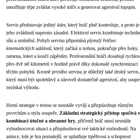
umožňuje lépe zvládat vysoké míče a generovat agresivní topspin.
Servis představuje jediný úder, který hráč plně kontroluje, a proto je
jeho zvládnutí naprosto zásadní. Efektivní servis kombinuje technik
sílu a umístění. Pohyb servisu připomíná
plynulý řetězec
kinematických událostí
, který začíná u nohou, pokračuje přes boky,
ramena, loket a končí zápěstím. Profesionální hráči dosahují rychlos
přes dvě stě kilometrů v hodině právě díky dokonalé synchronizaci
těchto pohybů. Kromě prvního servisu je důležitý také druhý servis,
který musí být spolehlivý a zároveň dostatečně agresivní, aby soupe
nezískal výhodu.
Herní strategie v tenisu se neustále vyvíjí a přizpůsobuje různým
povrchům a stylu soupeře.
Základní strategický přístup spočívá 
kombinaci útočné a obranné hry
, přičemž hráč musí neustále
vyhodnocovat situaci a přizpůsobovat své taktické rozhodnutí. Na
antuce, kde je hra pomalejší, se uplatňuje trpělivost a schopnost