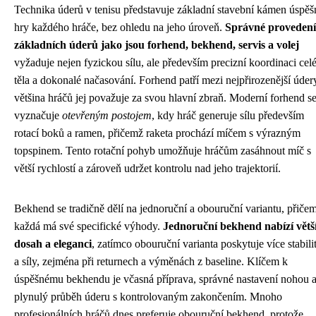
Technika úderů v tenisu představuje základní stavební kámen úspěš
hry každého hráče, bez ohledu na jeho úroveň.
Správné provedení
základních úderů jako jsou forhend, bekhend, servis a volej
vyžaduje nejen fyzickou sílu, ale především precizní koordinaci cel
těla a dokonalé načasování. Forhend patří mezi nejpřirozenější úder
většina hráčů jej považuje za svou hlavní zbraň. Moderní forhend s
vyznačuje
otevřeným postojem
, kdy hráč generuje sílu především
rotací boků a ramen, přičemž raketa prochází míčem s výrazným
topspinem. Tento rotační pohyb umožňuje hráčům zasáhnout míč s
větší rychlostí a zároveň udržet kontrolu nad jeho trajektorií.
Bekhend se tradičně dělí na jednoruční a obouruční variantu, přiče
každá má své specifické výhody.
Jednoruční bekhend nabízí větš
dosah a eleganci
, zatímco obouruční varianta poskytuje více stabili
a síly, zejména při returnech a výměnách z baseline. Klíčem k
úspěšnému bekhendu je včasná příprava, správné nastavení nohou 
plynulý průběh úderu s kontrolovaným zakončením. Mnoho
profesionálních hráčů dnes preferuje obouruční bekhend, protože