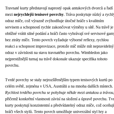
Travnaté kurty představují naprostý opak antukových dvorců a řadí 
mezi
nejrychlejší tenisové povrchy
. Tráva poskytuje nízký a rychl
odraz míče, což výrazně zvýhodňuje útočné hráče s kvalitním
servisem a schopností rychle zakončovat výměny u sítě. Na trávě je
obtížné vrátit silné podání a hráči často vyhrávají své servisové gam
bez ztráty míče. Tento povrch vyžaduje výborné reflexy, rychlou
reakci a schopnost improvizace, protože míč může mít nepravidelný
odraz v závislosti na stavu travnatého povrchu. Wimbledon jako
nejprestižnější turnaj na trávě dokonale ukazuje specifika tohoto
povrchu.
Tvrdé povrchy se staly nejrozšířenějším typem tenisových kurtů po
celém světě, zejména v USA, Austrálii a na mnoha dalších místech.
Rychlost tvrdého povrchu se pohybuje někde mezi antukou a trávou
přičemž konkrétní vlastnosti závisí na složení a úpravě povrchu. Tv
kurty poskytují konzistentní a předvídatelný odraz míče, což oceňuj
hráči všech stylů. Tento povrch umožňuje univerzální styl hry a