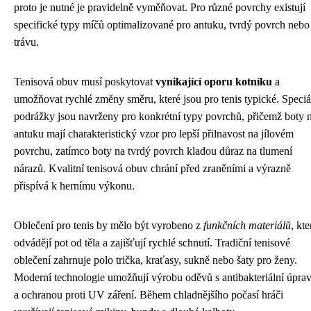
proto je nutné je pravidelně vyměňovat. Pro různé povrchy existují
specifické typy míčů optimalizované pro antuku, tvrdý povrch nebo
trávu.
Tenisová obuv musí poskytovat
vynikající oporu kotníku
a
umožňovat rychlé změny směru, které jsou pro tenis typické. Speciá
podrážky jsou navrženy pro konkrétní typy povrchů, přičemž boty 
antuku mají charakteristický vzor pro lepší přilnavost na jílovém
povrchu, zatímco boty na tvrdý povrch kladou důraz na tlumení
nárazů. Kvalitní tenisová obuv chrání před zraněními a výrazně
přispívá k hernímu výkonu.
Oblečení pro tenis by mělo být vyrobeno z
funkčních materiálů
, kte
odvádějí pot od těla a zajišťují rychlé schnutí. Tradiční tenisové
oblečení zahrnuje polo trička, kraťasy, sukně nebo šaty pro ženy.
Moderní technologie umožňují výrobu oděvů s antibakteriální úpra
a ochranou proti UV záření. Během chladnějšího počasí hráči