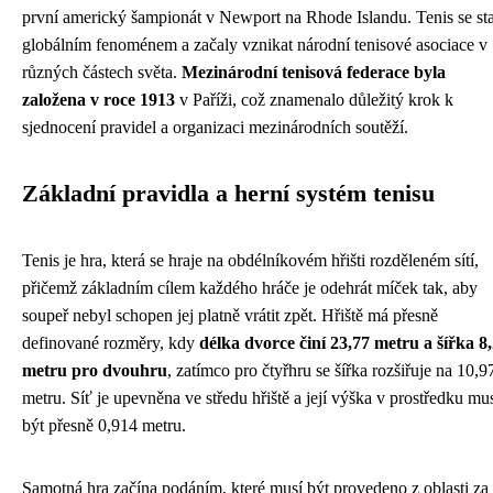
první americký šampionát v Newport na Rhode Islandu. Tenis se sta
globálním fenoménem a začaly vznikat národní tenisové asociace v
různých částech světa.
Mezinárodní tenisová federace byla
založena v roce 1913
v Paříži, což znamenalo důležitý krok k
sjednocení pravidel a organizaci mezinárodních soutěží.
Základní pravidla a herní systém tenisu
Tenis je hra, která se hraje na obdélníkovém hřišti rozděleném sítí,
přičemž základním cílem každého hráče je odehrát míček tak, aby
soupeř nebyl schopen jej platně vrátit zpět. Hřiště má přesně
definované rozměry, kdy
délka dvorce činí 23,77 metru a šířka 8
metru pro dvouhru
, zatímco pro čtyřhru se šířka rozšiřuje na 10,9
metru. Síť je upevněna ve středu hřiště a její výška v prostředku mu
být přesně 0,914 metru.
Samotná hra začína podáním, které musí být provedeno z oblasti za