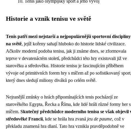
Tenis jako olympijský sport a jeho vývoj
Historie a vznik tenisu ve světě
Tenis patří mezi nejstarší a nejpopulárnější sportovní disciplíny
na světě
, jejíž kořeny sahají hluboko do historie lidské civilizace.
Ačkoliv moderní podoba tenisu, jak ji známe dnes, se zformovala
teprve v devatenáctém století, předchůdci této hry existovali již ve
starověku a středověku. Historie tenisu je fascinujícím příběhem
vývoje od primitivních forem hry s míčem až po sofistikovaný sport
který dnes sledují miliony diváků po celém světě.
Nejranější zmínky o hrách připomínajících tenis pocházejí ze
starověkého Egypta, Řecka a Říma, kde lidé hráli různé formy her s
míčem.
Skutečný předchůdce moderního tenisu se však objevil 
středověké Francii
, kde se hrála hra zvaná
jeu de paume
, což v
překladu znamená hra dlaní. Tato hra vznikla pravděpodobně ve