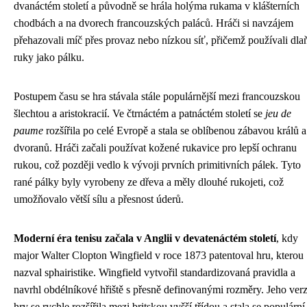
dvanáctém století a původně se hrála holýma rukama v klášterních
chodbách a na dvorech francouzských paláců. Hráči si navzájem
přehazovali míč přes provaz nebo nízkou síť, přičemž používali dla
ruky jako pálku.
Postupem času se hra stávala stále populárnější mezi francouzskou
šlechtou a aristokracií. Ve čtrnáctém a patnáctém století se
jeu de
paume
rozšířila po celé Evropě a stala se oblíbenou zábavou králů a
dvoranů. Hráči začali používat kožené rukavice pro lepší ochranu
rukou, což později vedlo k vývoji prvních primitivních pálek. Tyto
rané pálky byly vyrobeny ze dřeva a měly dlouhé rukojeti, což
umožňovalo větší sílu a přesnost úderů.
Moderní éra tenisu začala v Anglii v devatenáctém století
, kdy
major Walter Clopton Wingfield v roce 1873 patentoval hru, kterou
nazval sphairistike. Wingfield vytvořil standardizovaná pravidla a
navrhl obdélníkové hřiště s přesně definovanými rozměry. Jeho ver
hry se rychle rozšířila mezi britskou vyšší třídou a stala se populární