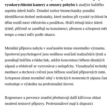
vysokorychlostní kamery a senzory pohybu
k analýze každého
aspektu úderů hráče. Detailní rozbor biomechaniky pomáhá
identifikovat drobné nedostatky, které mohou při vysoké rychlosti h
dělat rozdíl mezi vítězstvím a porážkou. Hráči trénují tisíce úderů
týdně, přičemž se zaměřují na konzistenci, přesnost a schopnost měn
tempo a rotaci míče podle situace.
Mentální příprava nabyla v současném tenise enormního významu.
Sportovní psychologové jsou nedílnou součástí realizačních týmů a
pomáhají hráčům zvládat tlak, udržet koncentraci během dlouhých
zápasů a efektivně se vyrovnávat s neúspěchy. Vizualizační technik
meditace a dechová cvičení jsou běžnou součástí přípravných rutin.
Schopnost zůstat mentálně silný v kritických momentech zápasu
čas
rozhoduje o výsledku na profesionální úrovni.
Regenerace a prevence zranění představují další klíčovou oblast
moderní tenisové přípravy. Profesionálové mají k dispozici