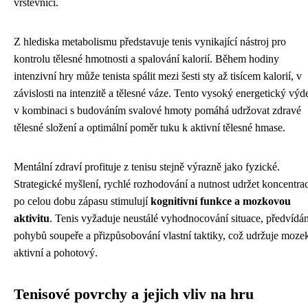
vrstevníci.
Z hlediska metabolismu představuje tenis vynikající nástroj pro
kontrolu tělesné hmotnosti a spalování kalorií. Během hodiny
intenzivní hry může tenista spálit mezi šesti sty až tisícem kalorií, v
závislosti na intenzitě a tělesné váze. Tento vysoký energetický výd
v kombinaci s budováním svalové hmoty pomáhá udržovat zdravé
tělesné složení a optimální poměr tuku k aktivní tělesné hmase.
Mentální zdraví profituje z tenisu stejně výrazně jako fyzické.
Strategické myšlení, rychlé rozhodování a nutnost udržet koncentrac
po celou dobu zápasu stimulují
kognitivní funkce a mozkovou
aktivitu
. Tenis vyžaduje neustálé vyhodnocování situace, předvídán
pohybů soupeře a přizpůsobování vlastní taktiky, což udržuje moze
aktivní a pohotový.
Tenisové povrchy a jejich vliv na hru