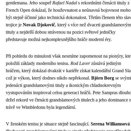
gentlemana. Jeho soupeř
Rafael Nadal
s rekordními čtrnácti tituly z
French Open dokázal, že houževnatost a neúnavná bojovnost moh
být stejně účinné jako technická dokonalost. Třetím členem této sla
trojice je
Novak Djokovič
, který s více než dvaceti grandslamovým
tituly a nejdelší dobou strávenou na pozici světové jedničky
představuje možná nejkomplexnějšího hráče moderní éry.
Při pohledu do minulosti však nesmíme zapomenout na pionýry, kte
položili základy moderního tenisu.
Rod Laver
zůstává jediným
hráčem, který dokázal dvakrát v kariéře získat kalendářní Grand Sl
což je výkon, který dodnes nikdo nepřekonal.
Björn Borg
se svým
jedenácti grandslamovými tituly a ikonickým chladnokrevným
vystupováním inspiroval celou generaci hráčů. Pete Sampras dlouh
držel rekord ve čtrnácti grandslamových titulech a jeho dominance 
trávě ve Wimbledonu byla legendární.
V ženském tenisu je situace stejně fascinující.
Serena Williamsová