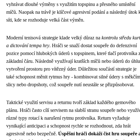
vyhrávat dlouhé výměny s využitím topspinu a přesného umístění
míčů. Naopak na trávě je klíčové agresivní podání a následný útok 
síti, kde se rozhoduje velká část výměn.
Moderní tenisová strategie klade velký důraz na
kontrolu středu kur
a dictování tempa hry
. Hráči se snaží dostat soupeře do defenzivní
pozice pomocí hlubokých úderů s topspinem, které tlačí protivníka 
základní čáru. Následně využívají kratších míčů nebo úderů do úhlu
vytvoření prostoru pro vítězný úder. Důležitou součástí strategie je
také schopnost měnit rytmus hry - kombinovat silné údery s měkčím
slicy nebo dropshoty, což soupeře nutí neustále se přizpůsobovat.
Taktické využití servisu a returnu tvoří základ každého gemového
plánu. Hráči často cílí servisem na slabší stranu soupeře nebo využív
různé typy rotací k narušení rytmu protivníka. Return vyžaduje
vynikající anticipaci a schopnost rychle se rozhodnout, zda hrát
agresivně nebo bezpečně.
Úspěšní hráči dokáží číst hru soupeře 