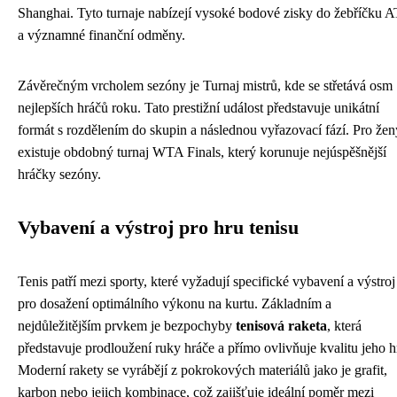
Shanghai. Tyto turnaje nabízejí vysoké bodové zisky do žebříčku 
a významné finanční odměny.
Závěrečným vrcholem sezóny je Turnaj mistrů, kde se střetává osm
nejlepších hráčů roku. Tato prestižní událost představuje unikátní
formát s rozdělením do skupin a následnou vyřazovací fází. Pro žen
existuje obdobný turnaj WTA Finals, který korunuje nejúspěšnější
hráčky sezóny.
Vybavení a výstroj pro hru tenisu
Tenis patří mezi sporty, které vyžadují specifické vybavení a výstroj
pro dosažení optimálního výkonu na kurtu. Základním a
nejdůležitějším prvkem je bezpochyby
tenisová raketa
, která
představuje prodloužení ruky hráče a přímo ovlivňuje kvalitu jeho h
Moderní rakety se vyrábějí z pokrokových materiálů jako je grafit,
karbon nebo jejich kombinace, což zajišťuje ideální poměr mezi