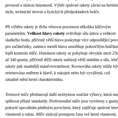
pevností a nízkou hmotností. Výběr správné rakety závisí na herním
stylu, technické úrovni a fyzických předpokladech hráče.
Při výběru rakety je třeba věnovat pozornost několika klíčovým
parametrům.
Velikost hlavy rakety
ovlivňuje sílu úderu a velikost
sladkého bodu, přičemž větší hlava poskytuje více odpouštějící pov
pro začátečníky, zatímco menší hlava umožňuje pokročilým hráčům
lepší kontrolu míče. Hmotnost rakety se pohybuje obvykle mezi 25
až 340 gramy, přičemž těžší rakety nabízejí větší stabilitu a sílu, lehč
rakety pak snadnější manévrovatelnost. Rovnováha rakety může bý
orientována směrem k hlavě, k rukojeti nebo být vyvážená, což
zásadně mění herní charakteristiku.
Tenisové míče
představují další nezbytnou součást výbavy, která mu
splňovat přísné standardy. Profesionální míče jsou vyrobeny z gum
pokryté speciálním plstěným povrchem, který zajišťuje správné leto
vlastnosti a odraz. Míče ztrácejí postupem času své herní vlastnosti,