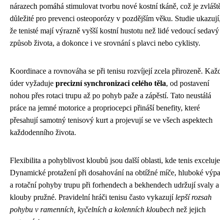
nárazech pomáhá stimulovat tvorbu nové kostní tkáně, což je zvlášt
důležité pro prevenci osteoporózy v pozdějším věku. Studie ukazují
že tenisté mají výrazně vyšší kostní hustotu než lidé vedoucí sedavý
způsob života, a dokonce i ve srovnání s plavci nebo cyklisty.
Koordinace a rovnováha se při tenisu rozvíjejí zcela přirozeně. Kaž
úder vyžaduje
precizní synchronizaci celého těla
, od postavení
nohou přes rotaci trupu až po pohyb paže a zápěstí. Tato neustálá
práce na jemné motorice a propriocepci přináší benefity, které
přesahují samotný tenisový kurt a projevují se ve všech aspektech
každodenního života.
Flexibilita a pohyblivost kloubů jsou další oblasti, kde tenis exceluje
Dynamické protažení při dosahování na obtížné míče, hluboké výp
a rotační pohyby trupu při forhendech a bekhendech udržují svaly a
klouby pružné. Pravidelní hráči tenisu často vykazují
lepší rozsah
pohybu v ramenních, kyčelních a kolenních kloubech
než jejich