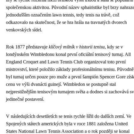
společenskou aktivitou. Původní název sphairistike byl brzy nahraz
jednodušším označením lawn tennis, tedy tenis na trávě, což
odkazovalo na skutečnost, že se hra hrála na travnatých dvorech
venkovských sídel.
Rok 1877 představuje
klíčový milník v historii tenisu
, kdy se v
londýnském Wimbledonu konal první oficiální tenisový turnaj. All
England Croquet and Lawn Tennis Club organizoval toto první
mistrovství, které položilo základy profesionálnímu tenisu. Původně
byl turnaj určen pouze pro muže a první šampión Spencer Gore získ
cenu ve výši dvanácti guinejí. Wimbledon se postupně stal
nejprestižnějším tenisovým turnajem světa a dodnes si zachovává s
jedinečné postavení.
V následujících desetiletích se tenis rychle šířil do dalších zemí. Ve
Spojených státech amerických byla v roce 1881 založena United
States National Lawn Tennis Association a o rok později se konal