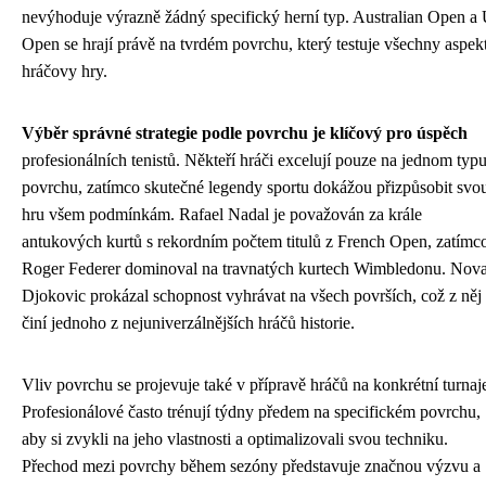
nevýhoduje výrazně žádný specifický herní typ. Australian Open a
Open se hrají právě na tvrdém povrchu, který testuje všechny aspek
hráčovy hry.
Výběr správné strategie podle povrchu je klíčový pro úspěch
profesionálních tenistů. Někteří hráči excelují pouze na jednom typ
povrchu, zatímco skutečné legendy sportu dokážou přizpůsobit svo
hru všem podmínkám. Rafael Nadal je považován za krále
antukových kurtů s rekordním počtem titulů z French Open, zatímc
Roger Federer dominoval na travnatých kurtech Wimbledonu. Nov
Djokovic prokázal schopnost vyhrávat na všech površích, což z něj
činí jednoho z nejuniverzálnějších hráčů historie.
Vliv povrchu se projevuje také v přípravě hráčů na konkrétní turnaj
Profesionálové často trénují týdny předem na specifickém povrchu,
aby si zvykli na jeho vlastnosti a optimalizovali svou techniku.
Přechod mezi povrchy během sezóny představuje značnou výzvu a