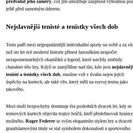
předvídat jeho záměry
, což jim umožňuje zaujmout výhodnou poz
ještě před samotným úderem.
Nejslavnější tenisté a tenistky všech dob
Tenis patří mezi nejpopulárnější individuální sporty na světě a za ví
než sto let své moderní historie přinesl fanouškům nespočet
nezapomenutelných okamžiků a legend, které navždy změnily
charakter této hry. Když se zamýšlíme nad tím, kdo jsou
nejslavněj
tenisté a tenistky všech dob
, musíme vzít v úvahu nejen jejich
úspěchy na kurtech, ale také vliv, který měli na rozvoj tenisu jako
takového.
Mezi muži bezpochyby dominuje éra posledních dvaceti let, kdy se
tenisových kurtech objevila trojice hráčů, kteří předefinovali hranice
možného.
Roger Federer
se svým elegantním stylem hry a dvaceti
grandslamovými tituly se stal symbolem dokonalosti a sportovního