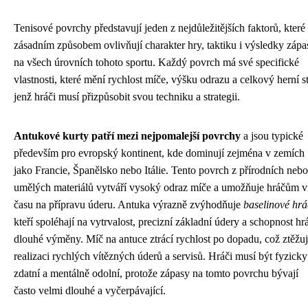
Tenisové povrchy představují jeden z nejdůležitějších faktorů, které
zásadním způsobem ovlivňují charakter hry, taktiku i výsledky zápa
na všech úrovních tohoto sportu. Každý povrch má své specifické
vlastnosti, které mění rychlost míče, výšku odrazu a celkový herní st
jenž hráči musí přizpůsobit svou techniku a strategii.
Antukové kurty patří mezi nejpomalejší povrchy
a jsou typické
především pro evropský kontinent, kde dominují zejména v zemích
jako Francie, Španělsko nebo Itálie. Tento povrch z přírodních nebo
umělých materiálů vytváří vysoký odraz míče a umožňuje hráčům v
času na přípravu úderu. Antuka výrazně zvýhodňuje
baselinové hrá
kteří spoléhají na vytrvalost, precizní základní údery a schopnost hrá
dlouhé výměny. Míč na antuce ztrácí rychlost po dopadu, což ztěžu
realizaci rychlých vítězných úderů a servisů. Hráči musí být fyzicky
zdatní a mentálně odolní, protože zápasy na tomto povrchu bývají
často velmi dlouhé a vyčerpávající.