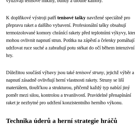
využívají tenisové mikiny, bundy a dlouhé kalhoty.
K doplňkové výstroji patří
tenisové tašky
navržené speciálně pro
přepravu raket a dalšího vybavení. Profesionální tašky obsahují
termoizolované komory chránící rakety před teplotními výkyvy, kte
mohou ovlivnit napnutí strun. Potítka na zápěstí a čelenky pomáhají
udržovat ruce suché a zabraňují potu stékat do očí během intenzivní
hry.
Důležitou součástí výbavy jsou také
tenisové struny
, jejichž výběr a
napnutí zásadně ovlivňují herní vlastnosti rakety. Struny se liší
materiálem, tloušťkou a strukturou, přičemž každý typ nabízí jiný
poměr mezi silou, kontrolou a trvanlivostí. Pravidelné přenapínání
raket je nezbytné pro udržení konzistentního herního výkonu.
Technika úderů a herní strategie hráčů