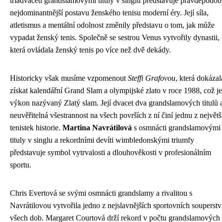
třiadvaceti grandslamovými tituly v singlu představuje pravděpodo
nejdominantnější postavu ženského tenisu moderní éry. Její síla,
atletismus a mentální odolnost změnily představu o tom, jak může
vypadat ženský tenis. Společně se sestrou Venus vytvořily dynastii,
která ovládala ženský tenis po více než dvě dekády.
Historicky však musíme vzpomenout
Steffi Grafovou
, která dokázal
získat kalendářní Grand Slam a olympijské zlato v roce 1988, což je
výkon nazývaný Zlatý slam. Její dvacet dva grandslamových titulů 
neuvěřitelná všestrannost na všech površích z ní činí jednu z největš
tenistek historie.
Martina Navrátilová
s osmnácti grandslamovými
tituly v singlu a rekordními devíti wimbledonskými triumfy
představuje symbol vytrvalosti a dlouhověkosti v profesionálním
sportu.
Chris Evertová se svými osmnácti grandslamy a rivalitou s
Navrátilovou vytvořila jedno z nejslavnějších sportovních souperstv
všech dob. Margaret Courtová drží rekord v počtu grandslamových