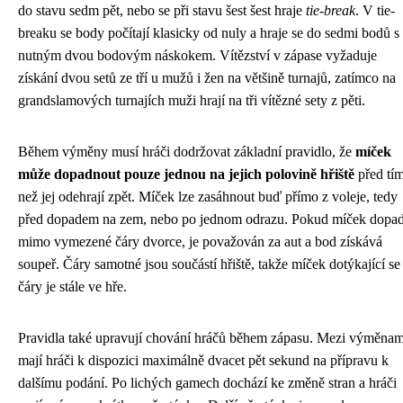
do stavu sedm pět, nebo se při stavu šest šest hraje
tie-break
. V tie-
breaku se body počítají klasicky od nuly a hraje se do sedmi bodů s
nutným dvou bodovým náskokem. Vítězství v zápase vyžaduje
získání dvou setů ze tří u mužů i žen na většině turnajů, zatímco na
grandslamových turnajích muži hrají na tři vítězné sety z pěti.
Během výměny musí hráči dodržovat základní pravidlo, že
míček
může dopadnout pouze jednou na jejich polovině hřiště
před tím
než jej odehrají zpět. Míček lze zasáhnout buď přímo z voleje, tedy
před dopadem na zem, nebo po jednom odrazu. Pokud míček dopa
mimo vymezené čáry dvorce, je považován za aut a bod získává
soupeř. Čáry samotné jsou součástí hřiště, takže míček dotýkající se
čáry je stále ve hře.
Pravidla také upravují chování hráčů během zápasu. Mezi výměnam
mají hráči k dispozici maximálně dvacet pět sekund na přípravu k
dalšímu podání. Po lichých gamech dochází ke změně stran a hráči