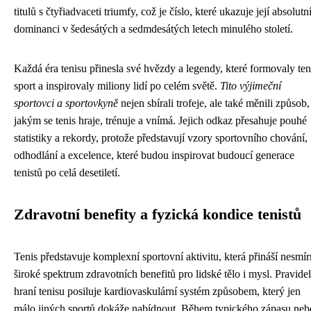
titulů s čtyřiadvaceti triumfy, což je číslo, které ukazuje její absolutn
dominanci v šedesátých a sedmdesátých letech minulého století.
Každá éra tenisu přinesla své hvězdy a legendy, které formovaly ten
sport a inspirovaly miliony lidí po celém světě.
Tito výjimeční
sportovci a sportovkyně
nejen sbírali trofeje, ale také měnili způsob,
jakým se tenis hraje, trénuje a vnímá. Jejich odkaz přesahuje pouhé
statistiky a rekordy, protože představují vzory sportovního chování,
odhodlání a excelence, které budou inspirovat budoucí generace
tenistů po celá desetiletí.
Zdravotní benefity a fyzická kondice tenistů
Tenis představuje komplexní sportovní aktivitu, která přináší nesmí
široké spektrum zdravotních benefitů pro lidské tělo i mysl. Pravide
hraní tenisu posiluje kardiovaskulární systém způsobem, který jen
málo jiných sportů dokáže nabídnout. Během typického zápasu neb