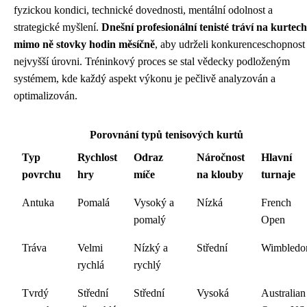
fyzickou kondici, technické dovednosti, mentální odolnost a
strategické myšlení.
Dnešní profesionální tenisté tráví na kurtech
mimo ně stovky hodin měsíčně
, aby udrželi konkurenceschopnost
nejvyšší úrovni. Tréninkový proces se stal vědecky podloženým
systémem, kde každý aspekt výkonu je pečlivě analyzován a
optimalizován.
Porovnání typů tenisových kurtů
Typ
Rychlost
Odraz
Náročnost
Hlavní
povrchu
hry
míče
na klouby
turnaje
Antuka
Pomalá
Vysoký a
Nízká
French
pomalý
Open
Tráva
Velmi
Nízký a
Střední
Wimbledo
rychlá
rychlý
Tvrdý
Střední
Střední
Vysoká
Australian