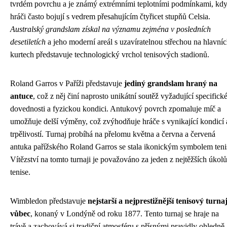
tvrdém povrchu a je známý extrémními teplotními podmínkami, kd
hráči často bojují s vedrem přesahujícím čtyřicet stupňů Celsia.
Australský grandslam získal na významu zejména v posledních
desetiletích
a jeho moderní areál s uzavíratelnou střechou na hlavní
kurtech představuje technologický vrchol tenisových stadionů.
Roland Garros v Paříži představuje
jediný grandslam hraný na
antuce
, což z něj činí naprosto unikátní soutěž vyžadující specifick
dovednosti a fyzickou kondici. Antukový povrch zpomaluje míč a
umožňuje delší výměny, což zvýhodňuje hráče s vynikající kondicí 
trpělivostí. Turnaj probíhá na přelomu května a června a červená
antuka pařížského Roland Garros se stala ikonickým symbolem teni
Vítězství na tomto turnaji je považováno za jeden z nejtěžších úkolů
tenise.
Wimbledon představuje
nejstarší a nejprestižnější tenisový turna
vůbec
, konaný v Londýně od roku 1877. Tento turnaj se hraje na
trávě a zachovává si tradiční atmosféru s přísnými pravidly ohledně