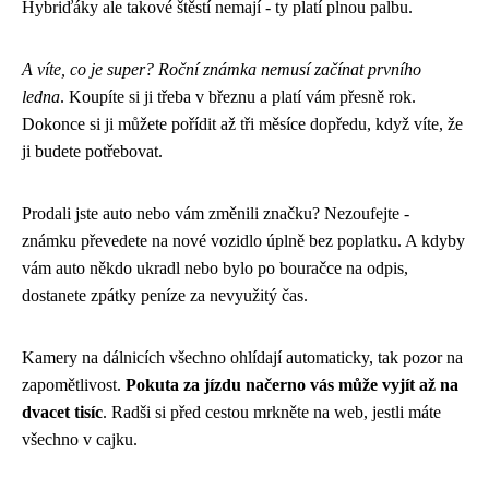
Hybriďáky ale takové štěstí nemají - ty platí plnou palbu.
A víte, co je super? Roční známka nemusí začínat prvního
ledna
. Koupíte si ji třeba v březnu a platí vám přesně rok.
Dokonce si ji můžete pořídit až tři měsíce dopředu, když víte, že
ji budete potřebovat.
Prodali jste auto nebo vám změnili značku? Nezoufejte -
známku převedete na nové vozidlo úplně bez poplatku. A kdyby
vám auto někdo ukradl nebo bylo po bouračce na odpis,
dostanete zpátky peníze za nevyužitý čas.
Kamery na dálnicích všechno ohlídají automaticky, tak pozor na
zapomětlivost.
Pokuta za jízdu načerno vás může vyjít až na
dvacet tisíc
. Radši si před cestou mrkněte na web, jestli máte
všechno v cajku.