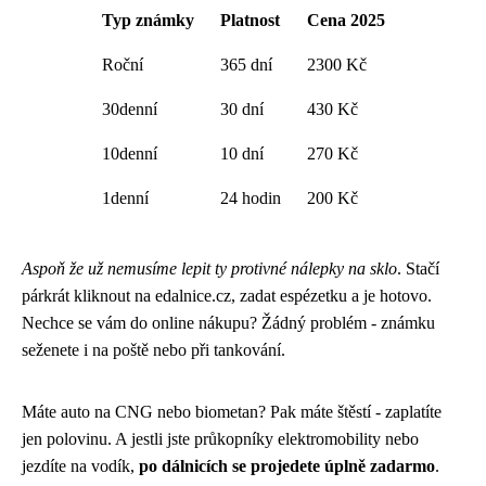
Typ známky
Platnost
Cena 2025
Roční
365 dní
2300 Kč
30denní
30 dní
430 Kč
10denní
10 dní
270 Kč
1denní
24 hodin
200 Kč
Aspoň že už nemusíme lepit ty protivné nálepky na sklo
. Stačí
párkrát kliknout na edalnice.cz, zadat espézetku a je hotovo.
Nechce se vám do online nákupu? Žádný problém - známku
seženete i na poště nebo při tankování.
Máte auto na CNG nebo biometan? Pak máte štěstí - zaplatíte
jen polovinu. A jestli jste průkopníky elektromobility nebo
jezdíte na vodík,
po dálnicích se projedete úplně zadarmo
.