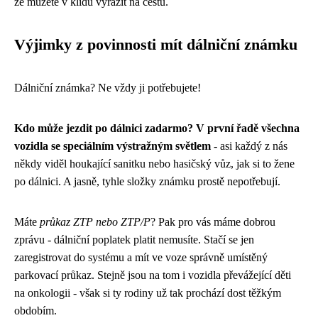
že můžete v klidu vyrazit na cestu.
Výjimky z povinnosti mít dálniční známku
Dálniční známka? Ne vždy ji potřebujete!
Kdo může jezdit po dálnici zadarmo? V první řadě všechna
vozidla se speciálním výstražným světlem
- asi každý z nás
někdy viděl houkající sanitku nebo hasičský vůz, jak si to žene
po dálnici. A jasně, tyhle složky známku prostě nepotřebují.
Máte
průkaz ZTP nebo ZTP/P
? Pak pro vás máme dobrou
zprávu - dálniční poplatek platit nemusíte. Stačí se jen
zaregistrovat do systému a mít ve voze správně umístěný
parkovací průkaz. Stejně jsou na tom i vozidla převážející děti
na onkologii - však si ty rodiny už tak prochází dost těžkým
obdobím.