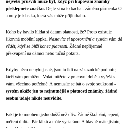
největší průšvih může být, když při kupování známky
překlepnete značku
. Dejte si na to bacha - záměna písmenka O
a nuly je klasika, která vás může přijít draho.
Koho by bavilo hlídat si datum platnosti, že? Proto existuje
šikovná mobilní appka.
Nastavíte si upozornění a systém vám dá
vědět, když se blíží konec platnosti
. Žádné nepříjemné
překvapení na dálnici nebo tučná pokuta.
Kdyby něco nebylo jasné, jsou tu lidi na zákaznické podpoře,
kteří vám pomůžou. Volat můžete v pracovní době a vyřeší s
vámi všechno potřebné. A nemusíte se bát o svoje soukromí -
systém ukáže jen to nejnutnější o platnosti známky, žádné
osobní údaje nikde neuvidíte
.
Fakt je to mnohem jednodušší než dřív. Žádné škrábání, lepení,
měření úhlů... Pár kliků a máte vystaráno. A hlavně máte jistotu,