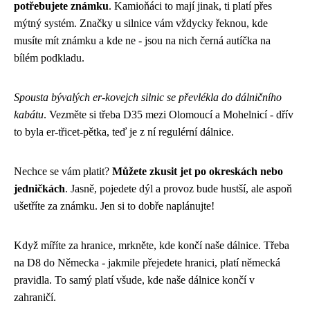
potřebujete známku
. Kamioňáci to mají jinak, ti platí přes
mýtný systém. Značky u silnice vám vždycky řeknou, kde
musíte mít známku a kde ne - jsou na nich černá autíčka na
bílém podkladu.
Spousta bývalých er-kovejch silnic se převlékla do dálničního
kabátu
. Vezměte si třeba D35 mezi Olomoucí a Mohelnicí - dřív
to byla er-třicet-pětka, teď je z ní regulérní dálnice.
Nechce se vám platit?
Můžete zkusit jet po okreskách nebo
jedničkách
. Jasně, pojedete dýl a provoz bude hustší, ale aspoň
ušetříte za známku. Jen si to dobře naplánujte!
Když míříte za hranice, mrkněte, kde končí naše dálnice. Třeba
na D8 do Německa - jakmile přejedete hranici, platí německá
pravidla. To samý platí všude, kde naše dálnice končí v
zahraničí.