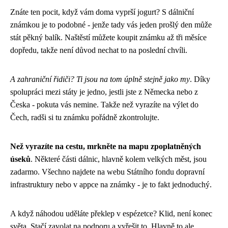
Znáte ten pocit, když vám doma vyprší jogurt? S dálniční
známkou je to podobné - jenže tady vás jeden prošlý den může
stát pěkný balík. Naštěstí můžete koupit známku až tři měsíce
dopředu, takže není důvod nechat to na poslední chvíli.
A zahraniční řidiči? Ti jsou na tom úplně stejně jako my
. Díky
spolupráci mezi státy je jedno, jestli jste z Německa nebo z
Česka - pokuta vás nemine. Takže než vyrazíte na výlet do
Čech, radši si tu známku pořádně zkontrolujte.
Než vyrazíte na cestu, mrkněte na mapu zpoplatněných
úseků
. Některé části dálnic, hlavně kolem velkých měst, jsou
zadarmo. Všechno najdete na webu Státního fondu dopravní
infrastruktury nebo v appce na známky - je to fakt jednoduchý.
A když náhodou uděláte překlep v espézetce? Klid, není konec
světa. Stačí zavolat na podporu a vyřešit to. Hlavně to ale