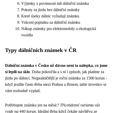
Výjimky z povinnosti mít dálniční známku
Pokuty za jízdu bez dálniční známky
Které úseky dálnic vyžadují známku
Vrácení poplatku za dálniční známku
Nákup známky pro elektromobily a ekologická
vozidla
Typy dálničních známek v ČR
Dálniční známka v Česku už dávno není ta nálepka, co jsme
si lepili na sklo
. Doba pokročila a s ní i způsob, jak platíme za
jízdu po dálnici. Nejpraktičtější je roční známka za 1500 korun -
když jezdíte často třeba mezi Prahou a Brnem, tahle investice se
vám rozhodně vyplatí.
Potřebujete známku jen na měsíc?
Třicetidenní varianta vás
vyjde na 440 korun
. Ideální třeba když čekáte návštěvu ze