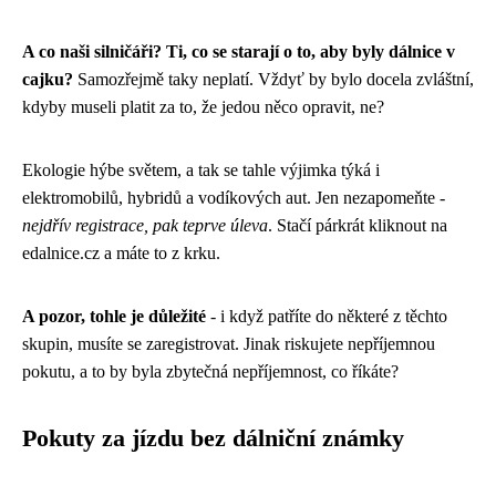
A co naši silničáři? Ti, co se starají o to, aby byly dálnice v
cajku?
Samozřejmě taky neplatí. Vždyť by bylo docela zvláštní,
kdyby museli platit za to, že jedou něco opravit, ne?
Ekologie hýbe světem, a tak se tahle výjimka týká i
elektromobilů, hybridů a vodíkových aut. Jen nezapomeňte -
nejdřív registrace, pak teprve úleva
. Stačí párkrát kliknout na
edalnice.cz a máte to z krku.
A pozor, tohle je důležité
- i když patříte do některé z těchto
skupin, musíte se zaregistrovat. Jinak riskujete nepříjemnou
pokutu, a to by byla zbytečná nepříjemnost, co říkáte?
Pokuty za jízdu bez dálniční známky