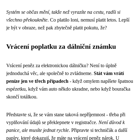
Systém se občas mění, takže než vyrazíte na cestu, radši si
všechno překoukněte
. Co platilo loni, nemusí platit letos. Lepší
je být v obraze, než pak zbytečně platit pokutu, že?
Vrácení poplatku za dálniční známku
Vrácení peněz za elektronickou dálničku? Není to úplně
jednoduchá věc, ale společně to zvládneme.
Stát vám vrátí
peníze jen ve třech případech
- když omylem napíšete špatnou
espézetku, když vám auto někdo ukradne, nebo když bouračka
skončí totálkou.
Představte si, že se vám stane taková nepříjemnost - třeba při
vyplňování údajů se překlepnete v registračce.
Není důvod k
panice, ale musíte jednat rychle
. Připravte si techničák a další
papíry, které dokazují, že máte na vrácení peněz nárok. U