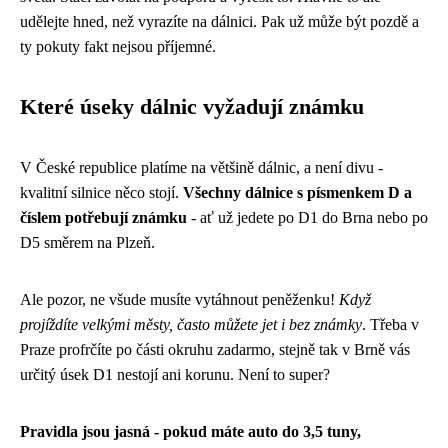
udělejte hned, než vyrazíte na dálnici. Pak už může být pozdě a
ty pokuty fakt nejsou příjemné.
Které úseky dálnic vyžadují známku
V České republice platíme na většině dálnic, a není divu -
kvalitní silnice něco stojí.
Všechny dálnice s písmenkem D a
číslem potřebují známku
- ať už jedete po D1 do Brna nebo po
D5 směrem na Plzeň.
Ale pozor, ne všude musíte vytáhnout peněženku!
Když
projíždíte velkými městy, často můžete jet i bez známky
. Třeba v
Praze profrčíte po části okruhu zadarmo, stejně tak v Brně vás
určitý úsek D1 nestojí ani korunu. Není to super?
Pravidla jsou jasná - pokud máte auto do 3,5 tuny,