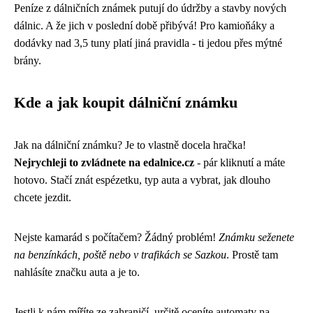
Peníze z dálničních známek putují do údržby a stavby nových
dálnic. A že jich v poslední době přibývá! Pro kamioňáky a
dodávky nad 3,5 tuny platí jiná pravidla - ti jedou přes mýtné
brány.
Kde a jak koupit dálniční známku
Jak na dálniční známku? Je to vlastně docela hračka!
Nejrychleji to zvládnete na edalnice.cz
- pár kliknutí a máte
hotovo. Stačí znát espézetku, typ auta a vybrat, jak dlouho
chcete jezdit.
Nejste kamarád s počítačem? Žádný problém!
Známku seženete
na benzínkách, poště nebo v trafikách se Sazkou
. Prostě tam
nahlásíte značku auta a je to.
Jestli k nám míříte ze zahraničí, určitě oceníte automaty na