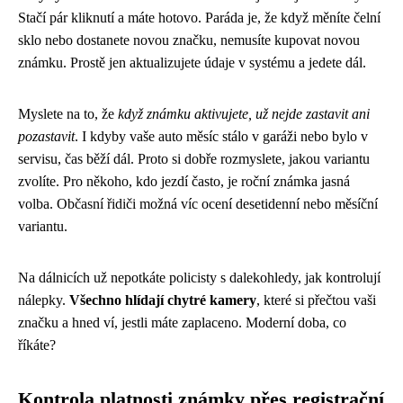
Stačí pár kliknutí a máte hotovo. Paráda je, že když měníte čelní
sklo nebo dostanete novou značku, nemusíte kupovat novou
známku. Prostě jen aktualizujete údaje v systému a jedete dál.
Myslete na to, že
když známku aktivujete, už nejde zastavit ani
pozastavit
. I kdyby vaše auto měsíc stálo v garáži nebo bylo v
servisu, čas běží dál. Proto si dobře rozmyslete, jakou variantu
zvolíte. Pro někoho, kdo jezdí často, je roční známka jasná
volba. Občasní řidiči možná víc ocení desetidenní nebo měsíční
variantu.
Na dálnicích už nepotkáte policisty s dalekohledy, jak kontrolují
nálepky.
Všechno hlídají chytré kamery
, které si přečtou vaši
značku a hned ví, jestli máte zaplaceno. Moderní doba, co
říkáte?
Kontrola platnosti známky přes registrační