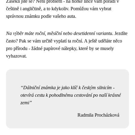
Zasekli jste se? Není problém - na horké lince vám poradí v
češtině i angličtině, a to kdykoliv. Pomůžou vám vybrat
správnou známku podle vašeho auta.
Na výběr máte roční, měsíční nebo desetidenní variantu
. Jezdíte
často? Pak se vám určitě vyplatí ta roční. A ještě uděláte něco
pro přírodu - žádné papírové nálepky, které by se musely
vyhazovat.
Dálniční známka je jako klíč k českým silnicím -
otevírá cestu k pohodlnému cestování po naší krásné
zemi
Radmila Procházková