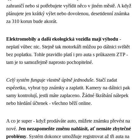
zahraničí nebo si potřebujete vyřídit něco v jiném městě. A když
plánujete jen krátký výlet nebo dovolenou, desetidenní známka
za 310 korun bude akorát.
Elektromobily a další ekologická vozidla mají výhodu
-
neplatí vůbec nic. Stejně tak motorkáři můžou po dálnici svištět
bez poplatku. Tohle pravidlo platí i pro auta s průkazem ZTP -
tam je to samozřejmě naprosto pochopitelné.
Celý systém funguje vlastně úplně jednoduše
. Stačí zadat
espézetku, vybrat typ známky a zaplatit. Kamery na dálnici pak
samy kontrolují, jestli máte zaplaceno. Žádné škrábání nálepek
nebo hledání účtenek - všechno běží online.
A co je super - když prodáváte auto, můžete známku převést na
nové.
Jen nezapomeňte změnu nahlásit, ať nemáte zbytečné
problémy
. Systém dokonce umožňuje registrovat až tři auta na