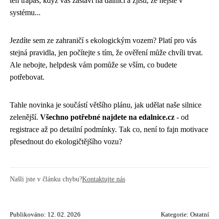
ten trapas, když vás zastaví na dálnici a zjistí, že nejste v
systému...
Jezdíte sem ze zahraničí s ekologickým vozem? Platí pro vás
stejná pravidla, jen počítejte s tím, že ověření může chvíli trvat.
Ale nebojte, helpdesk vám pomůže se vším, co budete
potřebovat.
Tahle novinka je součástí většího plánu, jak udělat naše silnice
zelenější.
Všechno potřebné najdete na edalnice.cz
- od
registrace až po detailní podmínky. Tak co, není to fajn motivace
přesednout do ekologičtějšího vozu?
Našli jste v článku chybu?
Kontaktujte nás
Publikováno: 12. 02. 2026
Kategorie:
Ostatní