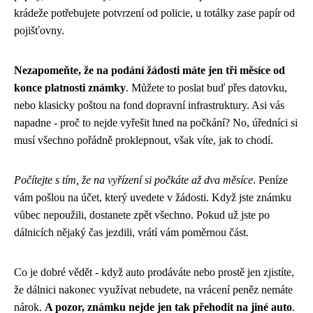
krádeže potřebujete potvrzení od policie, u totálky zase papír od
pojišťovny.
Nezapomeňte, že na podání žádosti máte jen tři měsíce od
konce platnosti známky
. Můžete to poslat buď přes datovku,
nebo klasicky poštou na fond dopravní infrastruktury. Asi vás
napadne - proč to nejde vyřešit hned na počkání? No, úředníci si
musí všechno pořádně proklepnout, však víte, jak to chodí.
Počítejte s tím, že na vyřízení si počkáte až dva měsíce
. Peníze
vám pošlou na účet, který uvedete v žádosti. Když jste známku
vůbec nepoužili, dostanete zpět všechno. Pokud už jste po
dálnicích nějaký čas jezdili, vrátí vám poměrnou část.
Co je dobré vědět - když auto prodáváte nebo prostě jen zjistíte,
že dálnici nakonec využívat nebudete, na vrácení peněz nemáte
nárok.
A pozor, známku nejde jen tak přehodit na jiné auto
.