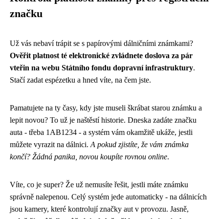
značku
Už vás nebaví trápit se s papírovými dálničními známkami?
Ověřit platnost té elektronické zvládnete doslova za pár
vteřin na webu Státního fondu dopravní infrastruktury
.
Stačí zadat espézetku a hned víte, na čem jste.
Pamatujete na ty časy, kdy jste museli škrábat starou známku a
lepit novou? To už je naštěstí historie. Dneska zadáte značku
auta - třeba 1AB1234 - a systém vám okamžitě ukáže, jestli
můžete vyrazit na dálnici.
A pokud zjistíte, že vám známka
končí? Žádná panika, novou koupíte rovnou online
.
Víte, co je super? Že už nemusíte řešit, jestli máte známku
správně nalepenou. Celý systém jede automaticky - na dálnicích
jsou kamery, které kontrolují značky aut v provozu. Jasně,