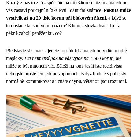
Každý z nás to zná - spěcháte na důležitou schůzku a najednou
vás zastaví policejní hlídka kvůli dálniční známce.
Pokuta může
vystřelit až na 20 tisíc korun při blokovém řízení
, a když se
to dostane ke správnímu řízení? Klidně i stovka tisíc. To už
pěkně zabolí peněženku, co?
Představte si situaci - jedete po dálnici a najednou vidíte modré
majáčky.
I ta nejmenší pokuta vás vyjde na 1 500 korun
, ale
může to být mnohem víc. Záleží na tom, jestli jste recidivista
nebo jste prostě jen jednou zapomněli. Když budete s policisty
normálně komunikovat a uznáte chybu, většinou jsou rozumní.