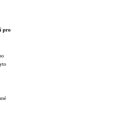
í pro
bo
yto
mné