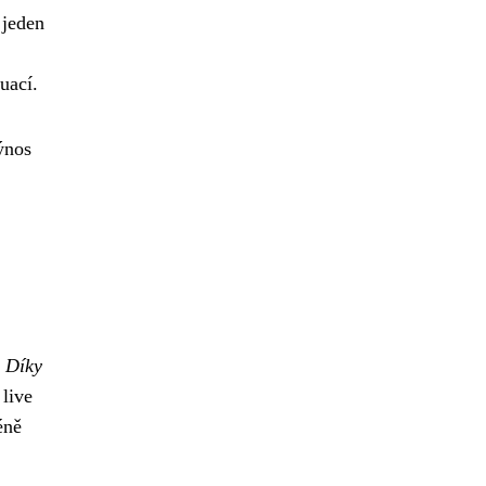
 jeden
uací.
ýnos
.
Díky
 live
éně