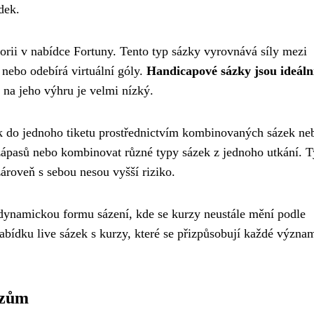
dek.
orii v nabídce Fortuny. Tento typ sázky vyrovnává síly mezi
nebo odebírá virtuální góly.
Handicapové sázky jsou ideáln
 na jeho výhru je velmi nízký.
k do jednoho tiketu prostřednictvím kombinovaných sázek ne
zápasů nebo kombinovat různé typy sázek z jednoho utkání. T
ároveň s sebou nesou vyšší riziko.
 dynamickou formu sázení, kde se kurzy neustále mění podle
 nabídku live sázek s kurzy, které se přizpůsobují každé význa
rzům