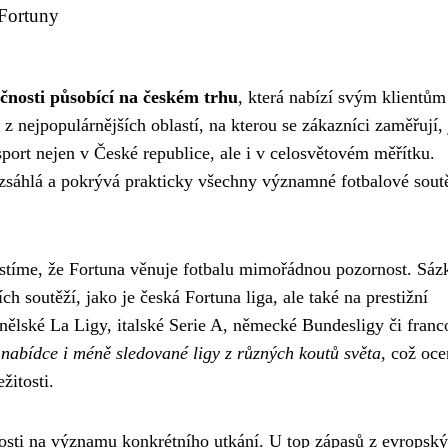
 Fortuny
čnosti působící na českém trhu
, která nabízí svým klientům
z nejpopulárnějších oblastí, na kterou se zákazníci zaměřují, 
sport nejen v České republice, ale i v celosvětovém měřítku.
zsáhlá a pokrývá prakticky všechny významné fotbalové sout
istíme, že Fortuna věnuje fotbalu mimořádnou pozornost. Sáz
h soutěží, jako je česká Fortuna liga, ale také na prestižní
anělské La Ligy, italské Serie A, německé Bundesligy či fran
v nabídce i méně sledované ligy z různých koutů světa
, což oce
žitosti.
losti na významu konkrétního utkání. U top zápasů z evropsk