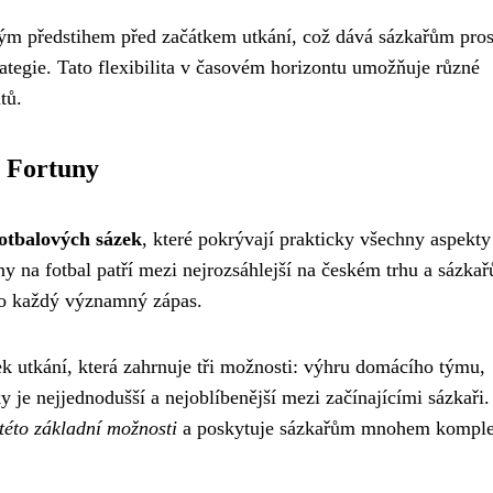
ným předstihem před začátkem utkání, což dává sázkařům pros
ategie. Tato flexibilita v časovém horizontu umožňuje různé
tů.
u Fortuny
otbalových sázek
, které pokrývají prakticky všechny aspekty
y na fotbal patří mezi nejrozsáhlejší na českém trhu a sázka
pro každý významný zápas.
k utkání, která zahrnuje tři možnosti: výhru domácího týmu,
 je nejjednodušší a nejoblíbenější mezi začínajícími sázkaři.
této základní možnosti
a poskytuje sázkařům mnohem komple