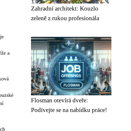
Zahradní architekt: Kouzlo
zeleně z rukou profesionála
je
ěže a
ková
couzské
Flosman otevírá dveře:
ní
Podívejte se na nabídku práce!
ých