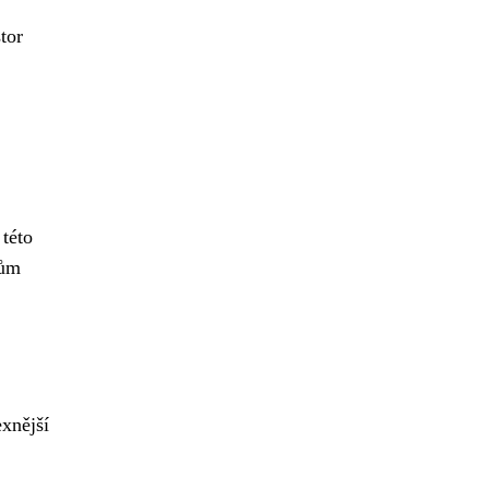
tor
 této
řům
xnější