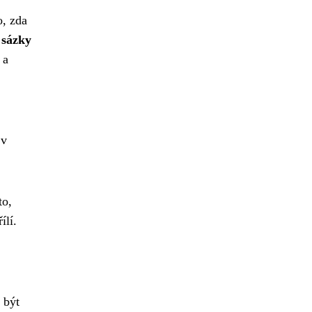
o, zda
 sázky
 a
 v
to,
ílí.
 být