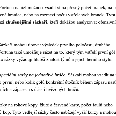
Fortuna nabízí možnost vsadit si na přesný počet branek, na t
vená hranice, nebo na rozmezí počtu vstřelených branek.
Tyto
ezi zkušenějšími sázkaři
, kteří dokážou analyzovat ofenzivní
 Sázkaři mohou tipovat výsledek prvního poločasu, druhého
rtuna také umožňuje sázet na to, který tým vstřelí první gól
 sázky vyžadují hlubší znalost týmů a jejich herního stylu.
peciální sázky na jednotlivé hráče
. Sázkaři mohou vsadit na 
ko první, nebo kolik gólů konkrétní útočník během zápasu nastř
ajích a zápasech s účastí hvězdných hráčů.
ázky na rohové kopy, žluté a červené karty, počet faulů nebo
 kop. Tyto vedlejší sázky často nabízejí vyšší kurzy a mohou