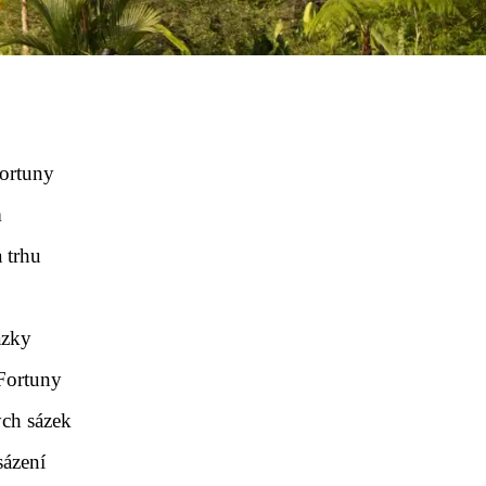
Fortuny
m
 trhu
ázky
 Fortuny
ých sázek
sázení