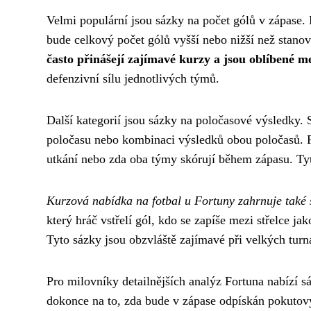
Velmi populární jsou sázky na počet gólů v zápase. 
bude celkový počet gólů vyšší nebo nižší než stano
často přinášejí zajímavé kurzy a jsou oblíbené m
defenzivní sílu jednotlivých týmů.
Další kategorií jsou sázky na poločasové výsledky.
poločasu nebo kombinaci výsledků obou poločasů. Fo
utkání nebo zda oba týmy skórují během zápasu. Tyto
Kurzová nabídka na fotbal u Fortuny zahrnuje také s
který hráč vstřelí gól, kdo se zapíše mezi střelce ja
Tyto sázky jsou obzvláště zajímavé při velkých turn
Pro milovníky detailnějších analýz Fortuna nabízí s
dokonce na to, zda bude v zápase odpískán pokutový