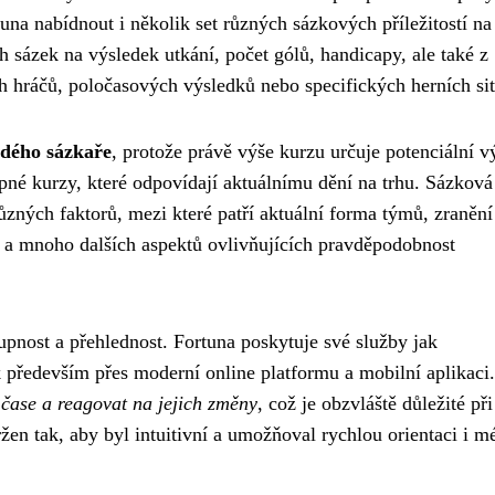
una nabídnout i několik set různých sázkových příležitostí na
h sázek na výsledek utkání, počet gólů, handicapy, ale také z
h hráčů, poločasových výsledků nebo specifických herních sit
ždého sázkaře
, protože právě výše kurzu určuje potenciální v
pné kurzy, které odpovídají aktuálnímu dění na trhu. Sázková
ůzných faktorů, mezi které patří aktuální forma týmů, zranění
í a mnoho dalších aspektů ovlivňujících pravděpodobnost
upnost a přehlednost. Fortuna poskytuje své služby jak
 především přes moderní online platformu a mobilní aplikaci
 čase a reagovat na jejich změny
, což je obzvláště důležité při
en tak, aby byl intuitivní a umožňoval rychlou orientaci i m