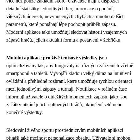
více než pouze základní skóre. Uživatelé mají k dispozici
detailní statistiky jednotlivých her, informace o podání,
vítězných úderech, nevynucených chybách a mnoho dalších
parametrů, které pomáhají lépe pochopit průběh zápasu.
Moderní aplikace také umožňují sledovat historii vzájemných
zápasů hráčů, jejich aktuální formu a postavení v žebříčku.
Mobilní aplikace pro živé tenisové výsledky
jsou
optimalizovány tak, aby fungovaly na různých zařízeních včetně
smartphonů a tabletů. Vývojáři kladou velký důraz na intuitivní
ovládání a přehledné rozhraní, které umožňuje rychlou orientaci
mezi jednotlivými zápasy a turnaji. Notifikace v reálném čase
informují uživatele o důležitých momentech zápasů, jako jsou
začátky utkání jejich oblíbených hráčů, ukončení setů nebo
konečné výsledky.
Sledování živého sportu prostřednictvím mobilních aplikací
přináší také možnost personalizace obsahu. Uživatelé si mohou