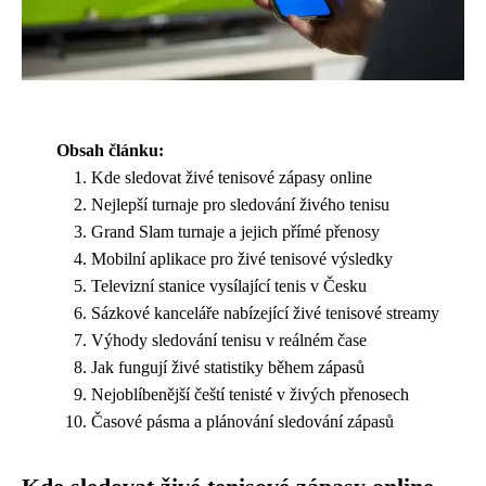
Obsah článku:
Kde sledovat živé tenisové zápasy online
Nejlepší turnaje pro sledování živého tenisu
Grand Slam turnaje a jejich přímé přenosy
Mobilní aplikace pro živé tenisové výsledky
Televizní stanice vysílající tenis v Česku
Sázkové kanceláře nabízející živé tenisové streamy
Výhody sledování tenisu v reálném čase
Jak fungují živé statistiky během zápasů
Nejoblíbenější čeští tenisté v živých přenosech
Časové pásma a plánování sledování zápasů