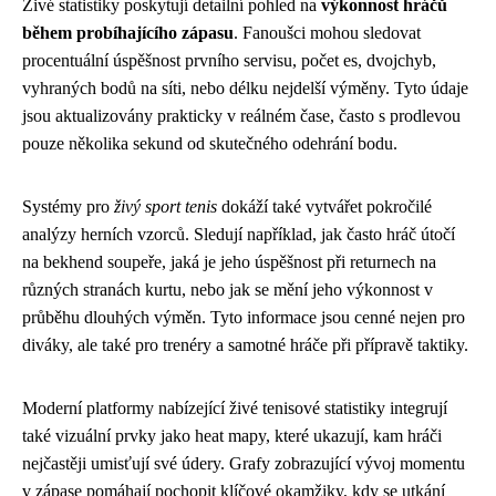
Živé statistiky poskytují detailní pohled na
výkonnost hráčů
během probíhajícího zápasu
. Fanoušci mohou sledovat
procentuální úspěšnost prvního servisu, počet es, dvojchyb,
vyhraných bodů na síti, nebo délku nejdelší výměny. Tyto údaje
jsou aktualizovány prakticky v reálném čase, často s prodlevou
pouze několika sekund od skutečného odehrání bodu.
Systémy pro
živý sport tenis
dokáží také vytvářet pokročilé
analýzy herních vzorců. Sledují například, jak často hráč útočí
na bekhend soupeře, jaká je jeho úspěšnost při returnech na
různých stranách kurtu, nebo jak se mění jeho výkonnost v
průběhu dlouhých výměn. Tyto informace jsou cenné nejen pro
diváky, ale také pro trenéry a samotné hráče při přípravě taktiky.
Moderní platformy nabízející živé tenisové statistiky integrují
také vizuální prvky jako heat mapy, které ukazují, kam hráči
nejčastěji umisťují své údery. Grafy zobrazující vývoj momentu
v zápase pomáhají pochopit klíčové okamžiky, kdy se utkání