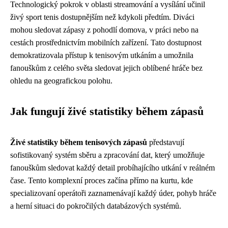
Technologický pokrok v oblasti streamování a vysílání učinil
živý sport tenis dostupnějším než kdykoli předtím. Diváci
mohou sledovat zápasy z pohodlí domova, v práci nebo na
cestách prostřednictvím mobilních zařízení. Tato dostupnost
demokratizovala přístup k tenisovým utkáním a umožnila
fanouškům z celého světa sledovat jejich oblíbené hráče bez
ohledu na geografickou polohu.
Jak fungují živé statistiky během zápasů
Živé statistiky během tenisových zápasů
představují
sofistikovaný systém sběru a zpracování dat, který umožňuje
fanouškům sledovat každý detail probíhajícího utkání v reálném
čase. Tento komplexní proces začína přímo na kurtu, kde
specializovaní operátoři zaznamenávají každý úder, pohyb hráče
a herní situaci do pokročilých databázových systémů.