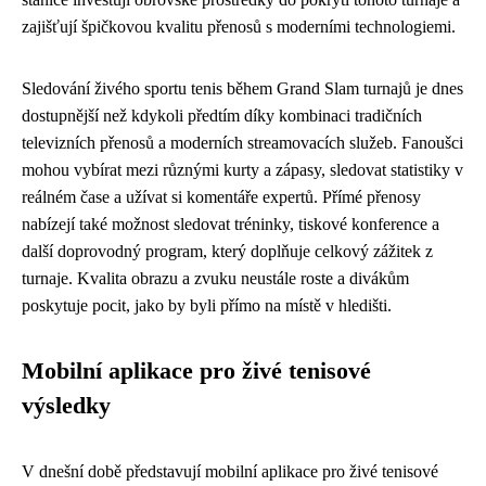
zajišťují špičkovou kvalitu přenosů s moderními technologiemi.
Sledování živého sportu tenis během Grand Slam turnajů je dnes
dostupnější než kdykoli předtím díky kombinaci tradičních
televizních přenosů a moderních streamovacích služeb. Fanoušci
mohou vybírat mezi různými kurty a zápasy, sledovat statistiky v
reálném čase a užívat si komentáře expertů. Přímé přenosy
nabízejí také možnost sledovat tréninky, tiskové konference a
další doprovodný program, který doplňuje celkový zážitek z
turnaje. Kvalita obrazu a zvuku neustále roste a divákům
poskytuje pocit, jako by byli přímo na místě v hledišti.
Mobilní aplikace pro živé tenisové
výsledky
V dnešní době představují mobilní aplikace pro živé tenisové