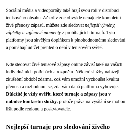
Sociální média a videoportály také hrají svou roli v distribuci
tenisového obsahu. Ačkoliv zde obvykle nenajdete kompletní
živé přenosy zápasů, můžete zde sledovat
nejlepší výměny,
zápletky a zajímavé momenty
z probíhajících turnajů. Tyto
platformy jsou skvělým doplňkem k plnohodnotnému sledování
a pomáhají udržet přehled o dění v tenisovém světě.
Kde sledovat živé tenisové zápasy online závisí také na vašich
individuálních potřebách a rozpočtu. Některé služby nabízejí
zkušební období zdarma, což vám umožní vyzkoušet kvalitu
přenosu a rozhodnout se, zda vám daná platforma vyhovuje.
Důležité je vždy ověřit, které turnaje a zápasy jsou v
nabídce konkrétní služby
, protože práva na vysílání se mohou
lišit podle regionu a poskytovatele.
Nejlepší turnaje pro sledování živého