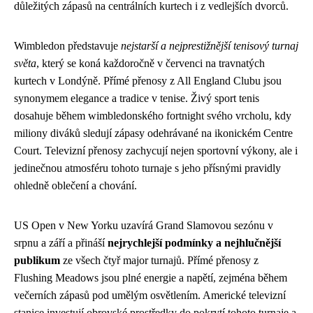
důležitých zápasů na centrálních kurtech i z vedlejších dvorců.
Wimbledon představuje
nejstarší a nejprestižnější tenisový turnaj
světa
, který se koná každoročně v červenci na travnatých
kurtech v Londýně. Přímé přenosy z All England Clubu jsou
synonymem elegance a tradice v tenise. Živý sport tenis
dosahuje během wimbledonského fortnight svého vrcholu, kdy
miliony diváků sledují zápasy odehrávané na ikonickém Centre
Court. Televizní přenosy zachycují nejen sportovní výkony, ale i
jedinečnou atmosféru tohoto turnaje s jeho přísnými pravidly
ohledně oblečení a chování.
US Open v New Yorku uzavírá Grand Slamovou sezónu v
srpnu a září a přináší
nejrychlejší podmínky a nejhlučnější
publikum
ze všech čtyř major turnajů. Přímé přenosy z
Flushing Meadows jsou plné energie a napětí, zejména během
večerních zápasů pod umělým osvětlením. Americké televizní
stanice investují obrovské prostředky do pokrytí tohoto turnaje a