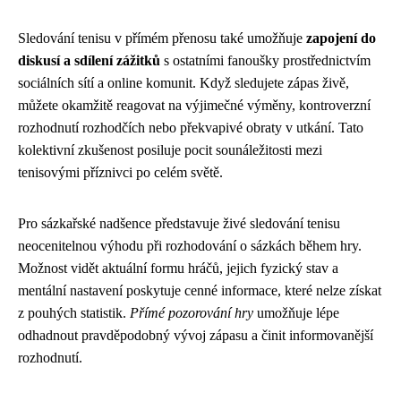
Sledování tenisu v přímém přenosu také umožňuje
zapojení do
diskusí a sdílení zážitků
s ostatními fanoušky prostřednictvím
sociálních sítí a online komunit. Když sledujete zápas živě,
můžete okamžitě reagovat na výjimečné výměny, kontroverzní
rozhodnutí rozhodčích nebo překvapivé obraty v utkání. Tato
kolektivní zkušenost posiluje pocit sounáležitosti mezi
tenisovými příznivci po celém světě.
Pro sázkařské nadšence představuje živé sledování tenisu
neocenitelnou výhodu při rozhodování o sázkách během hry.
Možnost vidět aktuální formu hráčů, jejich fyzický stav a
mentální nastavení poskytuje cenné informace, které nelze získat
z pouhých statistik.
Přímé pozorování hry
umožňuje lépe
odhadnout pravděpodobný vývoj zápasu a činit informovanější
rozhodnutí.