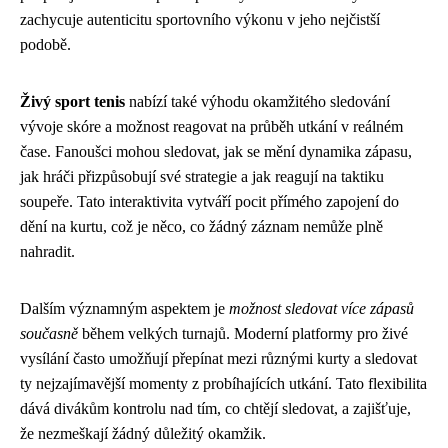
zachycuje autenticitu sportovního výkonu v jeho nejčistší
podobě.
Živý sport tenis
nabízí také výhodu okamžitého sledování
vývoje skóre a možnost reagovat na průběh utkání v reálném
čase. Fanoušci mohou sledovat, jak se mění dynamika zápasu,
jak hráči přizpůsobují své strategie a jak reagují na taktiku
soupeře. Tato interaktivita vytváří pocit přímého zapojení do
dění na kurtu, což je něco, co žádný záznam nemůže plně
nahradit.
Dalším významným aspektem je
možnost sledovat více zápasů
současně
během velkých turnajů. Moderní platformy pro živé
vysílání často umožňují přepínat mezi různými kurty a sledovat
ty nejzajímavější momenty z probíhajících utkání. Tato flexibilita
dává divákům kontrolu nad tím, co chtějí sledovat, a zajišťuje,
že nezmeškají žádný důležitý okamžik.