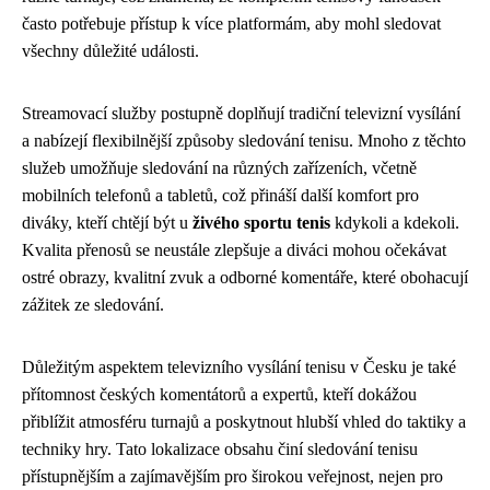
často potřebuje přístup k více platformám, aby mohl sledovat
všechny důležité události.
Streamovací služby postupně doplňují tradiční televizní vysílání
a nabízejí flexibilnější způsoby sledování tenisu. Mnoho z těchto
služeb umožňuje sledování na různých zařízeních, včetně
mobilních telefonů a tabletů, což přináší další komfort pro
diváky, kteří chtějí být u
živého sportu tenis
kdykoli a kdekoli.
Kvalita přenosů se neustále zlepšuje a diváci mohou očekávat
ostré obrazy, kvalitní zvuk a odborné komentáře, které obohacují
zážitek ze sledování.
Důležitým aspektem televizního vysílání tenisu v Česku je také
přítomnost českých komentátorů a expertů, kteří dokážou
přiblížit atmosféru turnajů a poskytnout hlubší vhled do taktiky a
techniky hry. Tato lokalizace obsahu činí sledování tenisu
přístupnějším a zajímavějším pro širokou veřejnost, nejen pro