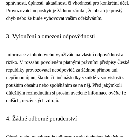
správnosti, úplnosti, aktuálnosti či vhodnosti pro konkrétní účel.
Provozovatel neposkytuje žádnou záruku, že obsah je prostý
chyb nebo že bude vyhovovat vašim očekáváním.
3. Vyloučení a omezení odpovědnosti
Informace z tohoto webu využíváte na vlastní odpovědnost a
riziko. V rozsahu povoleném platnými právními předpisy České
republiky provozovatel neodpovídá za žádnou přímou ani
nepřímou újmu, škodu či jiné následky vzniklé v souvislosti s
použitím obsahu nebo spoléháním se na něj. Před jakýmkoli
důležitým rozhodnutím si prosím uvedené informace ověřte i z
dalších, nezávislých zdrojů.
4. Žádné odborné poradenství
Obsah webu nenahrazuje odbornou radu (zejména lékařskou,