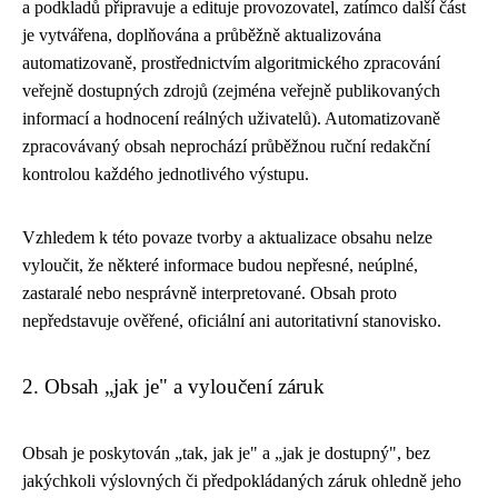
a podkladů připravuje a edituje provozovatel, zatímco další část
je vytvářena, doplňována a průběžně aktualizována
automatizovaně, prostřednictvím algoritmického zpracování
veřejně dostupných zdrojů (zejména veřejně publikovaných
informací a hodnocení reálných uživatelů). Automatizovaně
zpracovávaný obsah neprochází průběžnou ruční redakční
kontrolou každého jednotlivého výstupu.
Vzhledem k této povaze tvorby a aktualizace obsahu nelze
vyloučit, že některé informace budou nepřesné, neúplné,
zastaralé nebo nesprávně interpretované. Obsah proto
nepředstavuje ověřené, oficiální ani autoritativní stanovisko.
2. Obsah „jak je" a vyloučení záruk
Obsah je poskytován „tak, jak je" a „jak je dostupný", bez
jakýchkoli výslovných či předpokládaných záruk ohledně jeho