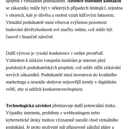
spojená s virtuálním podnikáním.
Absence osobního kontaktu
se zákazníky může být v některých případech limitující, zejména
v oborech, kde je důvěra a osobní vztah klíčovým faktorem.
Virtuální podnikatelé musí věnovat zvýšenou pozornost
budování důvěryhodnosti své značky online, což může být
časově i finančně náročné.
Další výzvou je
vysoká konkurence v online prostředí
.
Vzhledem k nízkým vstupním bariérám je internet plný
podobných podnikatelských projektů, což může ztížit získávání
nových zákazníků. Podnikatelé musí investovat do kvalitního
marketingu a neustále sledovat nejnovější trendy v digitálním
světě, aby si udrželi konkurenceschopnost.
Technologická závislost
představuje další potenciální riziko.
Výpadky internetu, problémy s webhostingem nebo
kybernetické útoky mohou významně narušit chod virtuálního
podnikání. Je proto nezbytné mít připravené záložní plány a