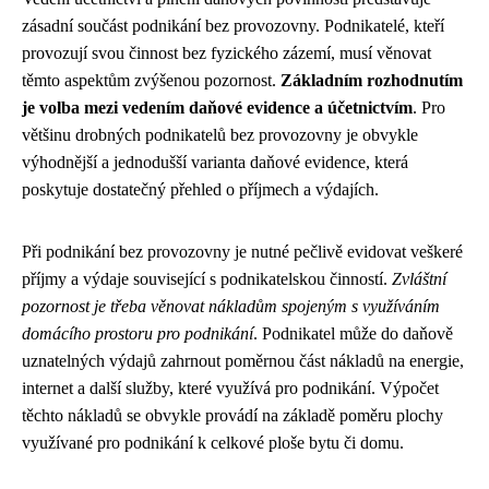
zásadní součást podnikání bez provozovny. Podnikatelé, kteří
provozují svou činnost bez fyzického zázemí, musí věnovat
těmto aspektům zvýšenou pozornost.
Základním rozhodnutím
je volba mezi vedením daňové evidence a účetnictvím
. Pro
většinu drobných podnikatelů bez provozovny je obvykle
výhodnější a jednodušší varianta daňové evidence, která
poskytuje dostatečný přehled o příjmech a výdajích.
Při podnikání bez provozovny je nutné pečlivě evidovat veškeré
příjmy a výdaje související s podnikatelskou činností.
Zvláštní
pozornost je třeba věnovat nákladům spojeným s využíváním
domácího prostoru pro podnikání
. Podnikatel může do daňově
uznatelných výdajů zahrnout poměrnou část nákladů na energie,
internet a další služby, které využívá pro podnikání. Výpočet
těchto nákladů se obvykle provádí na základě poměru plochy
využívané pro podnikání k celkové ploše bytu či domu.