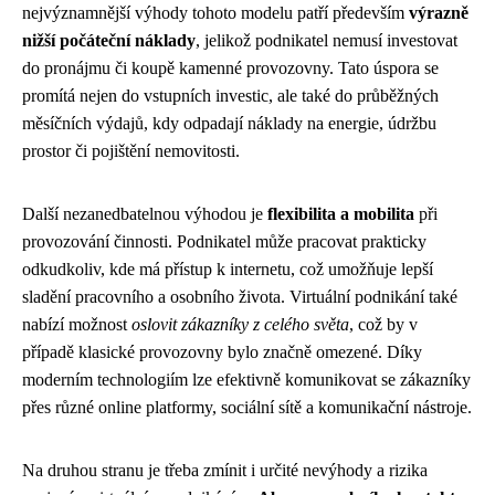
nejvýznamnější výhody tohoto modelu patří především
výrazně
nižší počáteční náklady
, jelikož podnikatel nemusí investovat
do pronájmu či koupě kamenné provozovny. Tato úspora se
promítá nejen do vstupních investic, ale také do průběžných
měsíčních výdajů, kdy odpadají náklady na energie, údržbu
prostor či pojištění nemovitosti.
Další nezanedbatelnou výhodou je
flexibilita a mobilita
při
provozování činnosti. Podnikatel může pracovat prakticky
odkudkoliv, kde má přístup k internetu, což umožňuje lepší
sladění pracovního a osobního života. Virtuální podnikání také
nabízí možnost
oslovit zákazníky z celého světa
, což by v
případě klasické provozovny bylo značně omezené. Díky
moderním technologiím lze efektivně komunikovat se zákazníky
přes různé online platformy, sociální sítě a komunikační nástroje.
Na druhou stranu je třeba zmínit i určité nevýhody a rizika