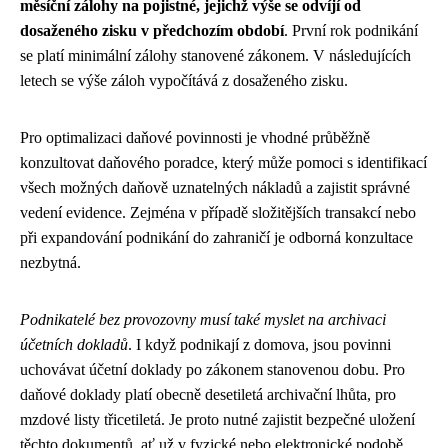
měsíční zálohy na pojistné, jejichž výše se odvíjí od
dosaženého zisku v předchozím období
. První rok podnikání
se platí minimální zálohy stanovené zákonem. V následujících
letech se výše záloh vypočítává z dosaženého zisku.
Pro optimalizaci daňové povinnosti je vhodné průběžně
konzultovat daňového poradce, který může pomoci s identifikací
všech možných daňově uznatelných nákladů a zajistit správné
vedení evidence. Zejména v případě složitějších transakcí nebo
při expandování podnikání do zahraničí je odborná konzultace
nezbytná.
Podnikatelé bez provozovny musí také myslet na archivaci
účetních dokladů
. I když podnikají z domova, jsou povinni
uchovávat účetní doklady po zákonem stanovenou dobu. Pro
daňové doklady platí obecně desetiletá archivační lhůta, pro
mzdové listy třicetiletá. Je proto nutné zajistit bezpečné uložení
těchto dokumentů, ať už v fyzické nebo elektronické podobě.