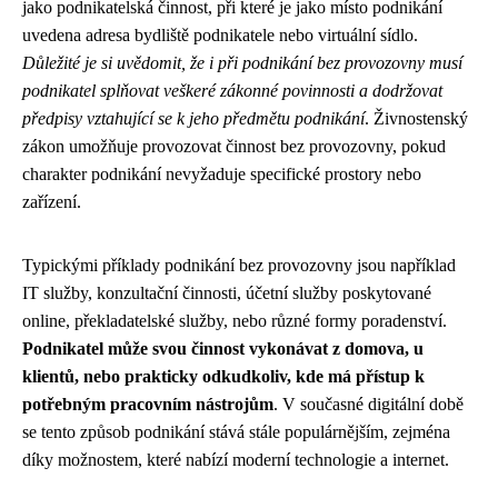
jako podnikatelská činnost, při které je jako místo podnikání
uvedena adresa bydliště podnikatele nebo virtuální sídlo.
Důležité je si uvědomit, že i při podnikání bez provozovny musí
podnikatel splňovat veškeré zákonné povinnosti a dodržovat
předpisy vztahující se k jeho předmětu podnikání
. Živnostenský
zákon umožňuje provozovat činnost bez provozovny, pokud
charakter podnikání nevyžaduje specifické prostory nebo
zařízení.
Typickými příklady podnikání bez provozovny jsou například
IT služby, konzultační činnosti, účetní služby poskytované
online, překladatelské služby, nebo různé formy poradenství.
Podnikatel může svou činnost vykonávat z domova, u
klientů, nebo prakticky odkudkoliv, kde má přístup k
potřebným pracovním nástrojům
. V současné digitální době
se tento způsob podnikání stává stále populárnějším, zejména
díky možnostem, které nabízí moderní technologie a internet.