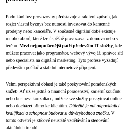
Podnikání bez provozovny představuje atraktivní způsob, jak
rozjet vlastní byznys bez nutnosti investovat do kamenné
prodejny nebo kanceláře. V současné digitální době existuje
mnoho oborů, které lze úspěšně provozovat z domova nebo v
terénu.
Mezi nejpopulárnější patří především IT služby
, kde
můžete pracovat jako programátor, webový vývojář, správce sítí
nebo specialista na digitální marketing. Tyto profese vyžadují
především počítač a stabilní internetové připojení.
Velmi perspektivní oblastí je také poskytování poradenských
služeb. Ať už se jedná o finanční poradenství, kariérní koučink
nebo business konzultace, můžete své služby poskytovat online
nebo docházet přímo ke klientům.
Důležité je mít odpovídající
kvalifikaci a schopnost budovat si důvěryhodnou značku
. V
tomto odvětví je klíčové neustálé vzdělávání a sledování
aktuálních trendů.