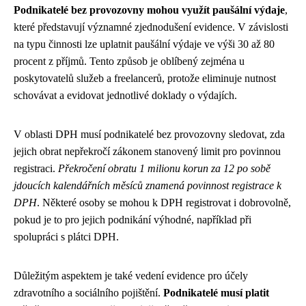
Podnikatelé bez provozovny mohou využít paušální výdaje
,
které představují významné zjednodušení evidence. V závislosti
na typu činnosti lze uplatnit paušální výdaje ve výši 30 až 80
procent z příjmů. Tento způsob je oblíbený zejména u
poskytovatelů služeb a freelancerů, protože eliminuje nutnost
schovávat a evidovat jednotlivé doklady o výdajích.
V oblasti DPH musí podnikatelé bez provozovny sledovat, zda
jejich obrat nepřekročí zákonem stanovený limit pro povinnou
registraci.
Překročení obratu 1 milionu korun za 12 po sobě
jdoucích kalendářních měsíců znamená povinnost registrace k
DPH
. Některé osoby se mohou k DPH registrovat i dobrovolně,
pokud je to pro jejich podnikání výhodné, například při
spolupráci s plátci DPH.
Důležitým aspektem je také vedení evidence pro účely
zdravotního a sociálního pojištění.
Podnikatelé musí platit