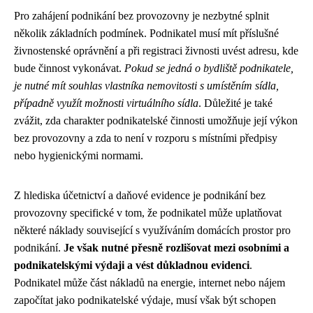
Pro zahájení podnikání bez provozovny je nezbytné splnit
několik základních podmínek. Podnikatel musí mít příslušné
živnostenské oprávnění a při registraci živnosti uvést adresu, kde
bude činnost vykonávat.
Pokud se jedná o bydliště podnikatele,
je nutné mít souhlas vlastníka nemovitosti s umístěním sídla,
případně využít možnosti virtuálního sídla
. Důležité je také
zvážit, zda charakter podnikatelské činnosti umožňuje její výkon
bez provozovny a zda to není v rozporu s místními předpisy
nebo hygienickými normami.
Z hlediska účetnictví a daňové evidence je podnikání bez
provozovny specifické v tom, že podnikatel může uplatňovat
některé náklady související s využíváním domácích prostor pro
podnikání.
Je však nutné přesně rozlišovat mezi osobními a
podnikatelskými výdaji a vést důkladnou evidenci
.
Podnikatel může část nákladů na energie, internet nebo nájem
započítat jako podnikatelské výdaje, musí však být schopen