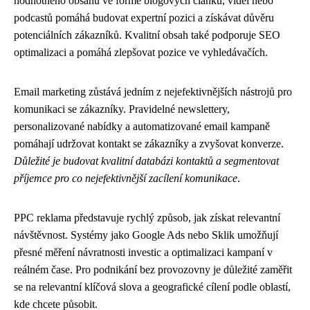
hodnotného obsahu ve formě blogových článků, videí nebo
podcastů pomáhá budovat expertní pozici a získávat důvěru
potenciálních zákazníků. Kvalitní obsah také podporuje SEO
optimalizaci a pomáhá zlepšovat pozice ve vyhledávačích.
Email marketing zůstává jedním z nejefektivnějších nástrojů pro
komunikaci se zákazníky. Pravidelné newslettery,
personalizované nabídky a automatizované email kampaně
pomáhají udržovat kontakt se zákazníky a zvyšovat konverze.
Důležité je budovat kvalitní databázi kontaktů a segmentovat
příjemce pro co nejefektivnější zacílení komunikace
.
PPC reklama představuje rychlý způsob, jak získat relevantní
návštěvnost. Systémy jako Google Ads nebo Sklik umožňují
přesné měření návratnosti investic a optimalizaci kampaní v
reálném čase. Pro podnikání bez provozovny je důležité zaměřit
se na relevantní klíčová slova a geografické cílení podle oblastí,
kde chcete působit.