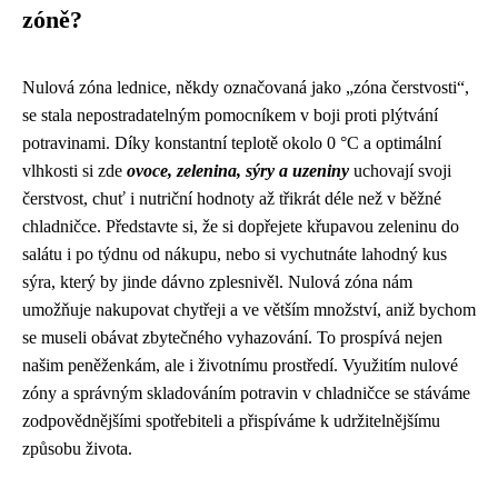
zóně?
Nulová zóna lednice, někdy označovaná jako „zóna čerstvosti“,
se stala nepostradatelným pomocníkem v boji proti plýtvání
potravinami. Díky konstantní teplotě okolo 0 °C a optimální
vlhkosti si zde
ovoce, zelenina, sýry a uzeniny
uchovají svoji
čerstvost, chuť i nutriční hodnoty až třikrát déle než v běžné
chladničce. Představte si, že si dopřejete křupavou zeleninu do
salátu i po týdnu od nákupu, nebo si vychutnáte lahodný kus
sýra, který by jinde dávno zplesnivěl. Nulová zóna nám
umožňuje nakupovat chytřeji a ve větším množství, aniž bychom
se museli obávat zbytečného vyhazování. To prospívá nejen
našim peněženkám, ale i životnímu prostředí. Využitím nulové
zóny a správným skladováním potravin v chladničce se stáváme
zodpovědnějšími spotřebiteli a přispíváme k udržitelnějšímu
způsobu života.