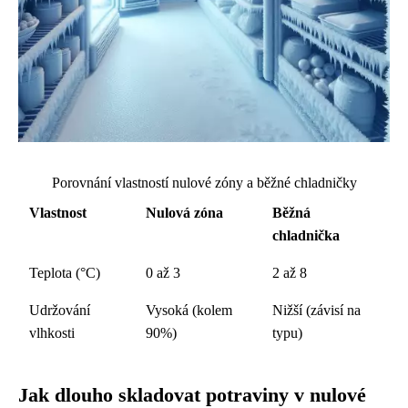
Porovnání vlastností nulové zóny a běžné chladničky
Vlastnost
Nulová zóna
Běžná
chladnička
Teplota (°C)
0 až 3
2 až 8
Udržování
Vysoká (kolem
Nižší (závisí na
vlhkosti
90%)
typu)
Jak dlouho skladovat potraviny v nulové