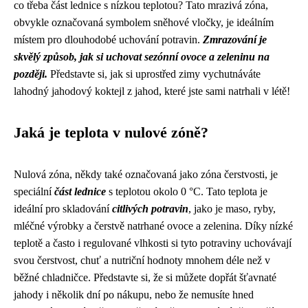
co třeba část lednice s nízkou teplotou? Tato mrazivá zóna,
obvykle označovaná symbolem sněhové vločky, je ideálním
místem pro dlouhodobé uchování potravin.
Zmrazování je
skvělý způsob, jak si uchovat sezónní ovoce a zeleninu na
později.
Představte si, jak si uprostřed zimy vychutnáváte
lahodný jahodový koktejl z jahod, které jste sami natrhali v létě!
Jaká je teplota v nulové zóně?
Nulová zóna, někdy také označovaná jako zóna čerstvosti, je
speciální
část lednice
s teplotou okolo 0 °C. Tato teplota je
ideální pro skladování
citlivých potravin
, jako je maso, ryby,
mléčné výrobky a čerstvě natrhané ovoce a zelenina. Díky nízké
teplotě a často i regulované vlhkosti si tyto potraviny uchovávají
svou čerstvost, chuť a nutriční hodnoty mnohem déle než v
běžné chladničce. Představte si, že si můžete dopřát šťavnaté
jahody i několik dní po nákupu, nebo že nemusíte hned