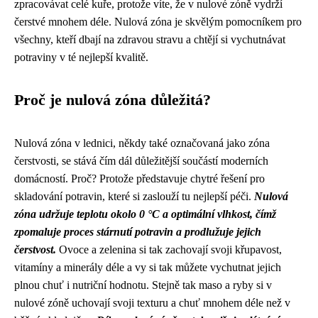
zpracovávat celé kuře, protože víte, že v nulové zóně vydrží
čerstvé mnohem déle. Nulová zóna je skvělým pomocníkem pro
všechny, kteří dbají na zdravou stravu a chtějí si vychutnávat
potraviny v té nejlepší kvalitě.
Proč je nulová zóna důležitá?
Nulová zóna v lednici, někdy také označovaná jako zóna
čerstvosti, se stává čím dál důležitější součástí moderních
domácností. Proč? Protože představuje chytré řešení pro
skladování potravin, které si zaslouží tu nejlepší péči.
Nulová
zóna udržuje teplotu okolo 0 °C a optimální vlhkost, čímž
zpomaluje proces stárnutí potravin a prodlužuje jejich
čerstvost.
Ovoce a zelenina si tak zachovají svoji křupavost,
vitamíny a minerály déle a vy si tak můžete vychutnat jejich
plnou chuť i nutriční hodnotu. Stejně tak maso a ryby si v
nulové zóně uchovají svoji texturu a chuť mnohem déle než v