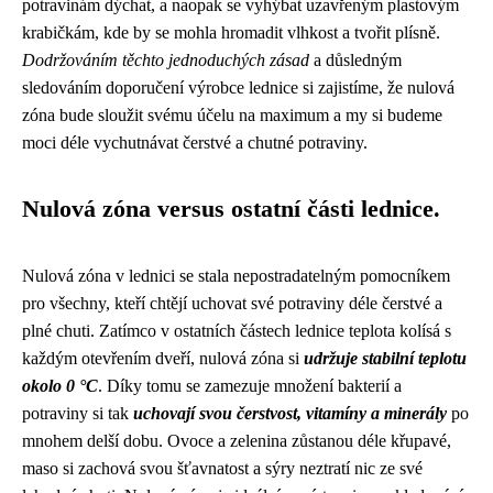
potravinám dýchat, a naopak se vyhýbat uzavřeným plastovým
krabičkám, kde by se mohla hromadit vlhkost a tvořit plísně.
Dodržováním těchto jednoduchých zásad
a důsledným
sledováním doporučení výrobce lednice si zajistíme, že nulová
zóna bude sloužit svému účelu na maximum a my si budeme
moci déle vychutnávat čerstvé a chutné potraviny.
Nulová zóna versus ostatní části lednice.
Nulová zóna v lednici se stala nepostradatelným pomocníkem
pro všechny, kteří chtějí uchovat své potraviny déle čerstvé a
plné chuti. Zatímco v ostatních částech lednice teplota kolísá s
každým otevřením dveří, nulová zóna si
udržuje stabilní teplotu
okolo 0 °C
. Díky tomu se zamezuje množení bakterií a
potraviny si tak
uchovají svou čerstvost, vitamíny a minerály
po
mnohem delší dobu. Ovoce a zelenina zůstanou déle křupavé,
maso si zachová svou šťavnatost a sýry neztratí nic ze své