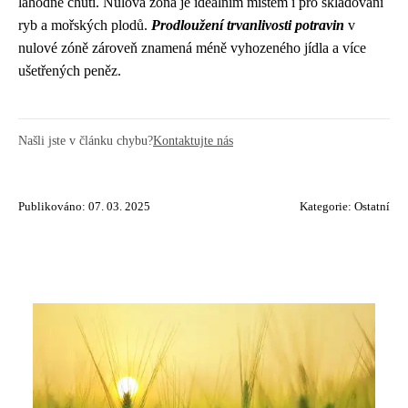
lahodné chuti. Nulová zóna je ideálním místem i pro skladování
ryb a mořských plodů.
Prodloužení trvanlivosti potravin
v
nulové zóně zároveň znamená méně vyhozeného jídla a více
ušetřených peněz.
Našli jste v článku chybu?
Kontaktujte nás
Publikováno: 07. 03. 2025
Kategorie:
Ostatní