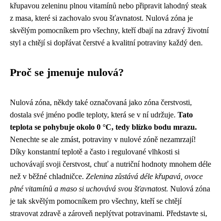
křupavou zeleninu plnou vitamínů nebo připravit lahodný steak
z masa, které si zachovalo svou šťavnatost. Nulová zóna je
skvělým pomocníkem pro všechny, kteří dbají na zdravý životní
styl a chtějí si dopřávat čerstvé a kvalitní potraviny každý den.
Proč se jmenuje nulová?
Nulová zóna, někdy také označovaná jako zóna čerstvosti,
dostala své jméno podle teploty, která se v ní udržuje.
Tato
teplota se pohybuje okolo 0 °C, tedy blízko bodu mrazu.
Nenechte se ale zmást, potraviny v nulové zóně nezamrzají!
Díky konstantní teplotě a často i regulované vlhkosti si
uchovávají svoji čerstvost, chuť a nutriční hodnoty mnohem déle
než v běžné chladničce.
Zelenina zůstává déle křupavá, ovoce
plné vitamínů a maso si uchovává svou šťavnatost.
Nulová zóna
je tak skvělým pomocníkem pro všechny, kteří se chtějí
stravovat zdravě a zároveň neplýtvat potravinami. Představte si,