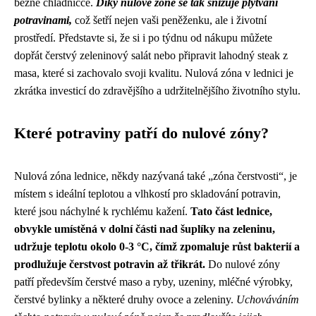
běžné chladničce.
Díky nulové zóně se tak snižuje plýtvání
potravinami,
což šetří nejen vaši peněženku, ale i životní
prostředí. Představte si, že si i po týdnu od nákupu můžete
dopřát čerstvý zeleninový salát nebo připravit lahodný steak z
masa, které si zachovalo svoji kvalitu. Nulová zóna v lednici je
zkrátka investicí do zdravějšího a udržitelnějšího životního stylu.
Které potraviny patří do nulové zóny?
Nulová zóna lednice, někdy nazývaná také „zóna čerstvosti“, je
místem s ideální teplotou a vlhkostí pro skladování potravin,
které jsou náchylné k rychlému kažení.
Tato část lednice,
obvykle umístěná v dolní části nad šuplíky na zeleninu,
udržuje teplotu okolo 0-3 °C, čímž zpomaluje růst bakterií a
prodlužuje čerstvost potravin až třikrát.
Do nulové zóny
patří především čerstvé maso a ryby, uzeniny, mléčné výrobky,
čerstvé bylinky a některé druhy ovoce a zeleniny.
Uchováváním