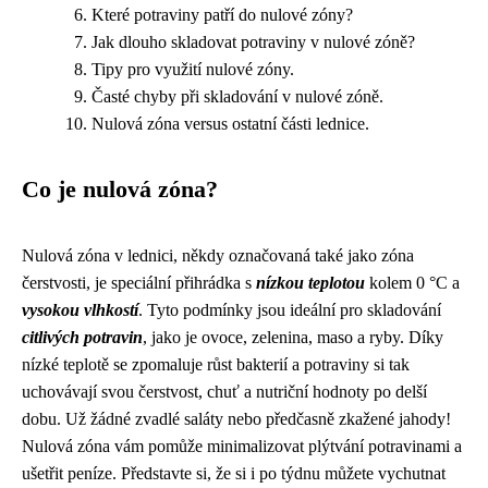
Které potraviny patří do nulové zóny?
Jak dlouho skladovat potraviny v nulové zóně?
Tipy pro využití nulové zóny.
Časté chyby při skladování v nulové zóně.
Nulová zóna versus ostatní části lednice.
Co je nulová zóna?
Nulová zóna v lednici, někdy označovaná také jako zóna
čerstvosti, je speciální přihrádka s
nízkou teplotou
kolem 0 °C a
vysokou vlhkostí
. Tyto podmínky jsou ideální pro skladování
citlivých potravin
, jako je ovoce, zelenina, maso a ryby. Díky
nízké teplotě se zpomaluje růst bakterií a potraviny si tak
uchovávají svou čerstvost, chuť a nutriční hodnoty po delší
dobu. Už žádné zvadlé saláty nebo předčasně zkažené jahody!
Nulová zóna vám pomůže minimalizovat plýtvání potravinami a
ušetřit peníze. Představte si, že si i po týdnu můžete vychutnat