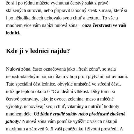
že si i po týdnu můžete vychutnat čerstvý salát z právě
sklizených surovin, nebo připravit lahodný steak z masa, které si
i po několika dnech uchovalo svou chuť a texturu. To vše a
mnohem více vám nabízí nulová zóna –
oáza čerstvosti ve vaší
lednici.
Kde ji v lednici najdu?
Nulová zóna, často označovaná jako „fresh zóna“, se stala
nepostradatelným pomocníkem v boji proti plýtvání potravinami.
Tato speciální část lednice, obvykle umístěná ve střední části,
udržuje teplotu okolo 0 °C a ideální vlhkost. Díky tomu si
čerstvé potraviny, jako je ovoce, zelenina, maso a mléčné
výrobky, uchovávají svoji chuť, vitamíny a nutriční hodnoty
mnohem déle.
Už žádné zvadlé saláty nebo předčasně zkažené
jahody!
Nulová zóna vám pomůže vytěžit z vašich nákupů
maximum a zároveň šetří vaši peněženku i životní prostředí. A