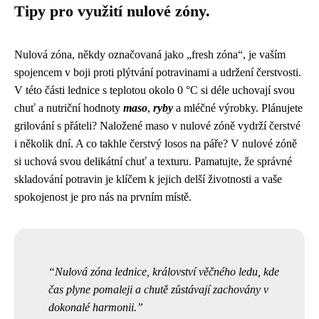
Tipy pro využití nulové zóny.
Nulová zóna, někdy označovaná jako „fresh zóna“, je vaším
spojencem v boji proti plýtvání potravinami a udržení čerstvosti.
V této části lednice s teplotou okolo 0 °C si déle uchovají svou
chuť a nutriční hodnoty
maso
,
ryby
a mléčné výrobky. Plánujete
grilování s přáteli? Naložené maso v nulové zóně vydrží čerstvé
i několik dní. A co takhle čerstvý losos na páře? V nulové zóně
si uchová svou delikátní chuť a texturu. Pamatujte, že správné
skladování potravin je klíčem k jejich delší životnosti a vaše
spokojenost je pro nás na prvním místě.
Nulová zóna lednice, království věčného ledu, kde
čas plyne pomaleji a chutě zůstávají zachovány v
dokonalé harmonii.