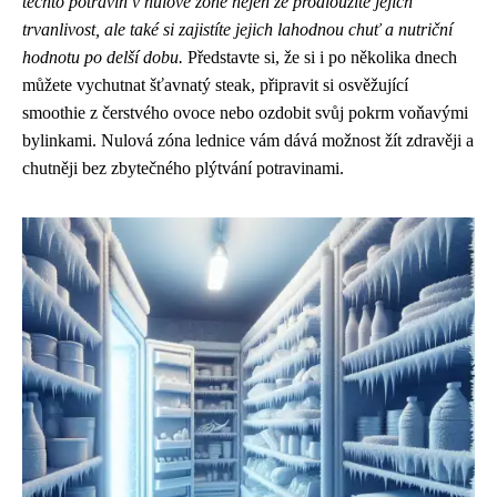
těchto potravin v nulové zóně nejen že prodloužíte jejich
trvanlivost, ale také si zajistíte jejich lahodnou chuť a nutriční
hodnotu po delší dobu.
Představte si, že si i po několika dnech
můžete vychutnat šťavnatý steak, připravit si osvěžující
smoothie z čerstvého ovoce nebo ozdobit svůj pokrm voňavými
bylinkami. Nulová zóna lednice vám dává možnost žít zdravěji a
chutněji bez zbytečného plýtvání potravinami.