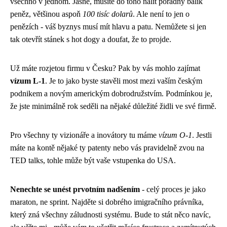
všechno v jednom. Jasně, musíte do toho nalít pořádný balík
peněz, většinou aspoň
100 tisíc dolarů
. Ale není to jen o
penězích - váš byznys musí mít hlavu a patu. Nemůžete si jen
tak otevřít stánek s hot dogy a doufat, že to projde.
Už máte rozjetou firmu v Česku? Pak by vás mohlo zajímat
vízum L-1
. Je to jako byste stavěli most mezi vaším českým
podnikem a novým americkým dobrodružstvím. Podmínkou je,
že jste minimálně rok seděli na nějaké důležité židli ve své firmě.
Pro všechny ty vizionáře a inovátory tu máme
vízum O-1
. Jestli
máte na kontě nějaké ty patenty nebo vás pravidelně zvou na
TED talks, tohle může být vaše vstupenka do USA.
Nenechte se unést prvotním nadšením
- celý proces je jako
maraton, ne sprint. Najděte si dobrého imigračního právníka,
který zná všechny záludnosti systému. Bude to stát něco navíc,