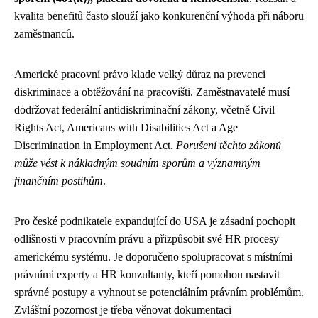
kvalita benefitů často slouží jako konkurenční výhoda při náboru
zaměstnanců.
Americké pracovní právo klade velký důraz na prevenci
diskriminace a obtěžování na pracovišti. Zaměstnavatelé musí
dodržovat federální antidiskriminační zákony, včetně Civil
Rights Act, Americans with Disabilities Act a Age
Discrimination in Employment Act.
Porušení těchto zákonů
může vést k nákladným soudním sporům a významným
finančním postihům
.
Pro české podnikatele expandující do USA je zásadní pochopit
odlišnosti v pracovním právu a přizpůsobit své HR procesy
americkému systému. Je doporučeno spolupracovat s místními
právními experty a HR konzultanty, kteří pomohou nastavit
správné postupy a vyhnout se potenciálním právním problémům.
Zvláštní pozornost je třeba věnovat dokumentaci