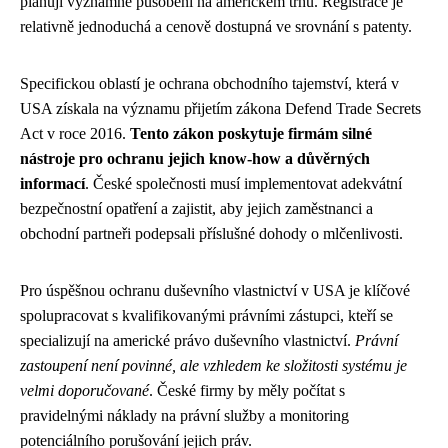
plánují významné působení na americkém trhu. Registrace je
relativně jednoduchá a cenově dostupná ve srovnání s patenty.
Specifickou oblastí je ochrana obchodního tajemství, která v
USA získala na významu přijetím zákona Defend Trade Secrets
Act v roce 2016.
Tento zákon poskytuje firmám silné
nástroje pro ochranu jejich know-how a důvěrných
informací
. České společnosti musí implementovat adekvátní
bezpečnostní opatření a zajistit, aby jejich zaměstnanci a
obchodní partneři podepsali příslušné dohody o mlčenlivosti.
Pro úspěšnou ochranu duševního vlastnictví v USA je klíčové
spolupracovat s kvalifikovanými právními zástupci, kteří se
specializují na americké právo duševního vlastnictví.
Právní
zastoupení není povinné, ale vzhledem ke složitosti systému je
velmi doporučované
. České firmy by měly počítat s
pravidelnými náklady na právní služby a monitoring
potenciálního porušování jejich práv.