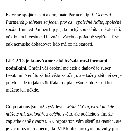
Když se spojíte s parťákem, máte Partnership.
V General
Partnership táhnete za jeden provaz - společně řídíte, společně
ručíte
. Limited Partnership je jako tichý společník - někdo řídí,
někdo jen investuje. Hlavně si všechno pořádně sepište, ať se
pak nemusíte dohadovat, kdo má co na starosti.
LLC? To je taková americká hvězda mezi formami
podnikání
. Chrání váš osobní majetek a daňově je super
flexibilní. Není to žádná věda založit ji, ale každý stát má svoje
pravidla. Je to jako s řidičákem - platí všude, ale získat ho
můžete jen někde.
Corporations jsou už vyšší level.
Máte C-Corporation, kde
můžete mít akcionáře z celého světa
, ale počítejte s tím, že
zaplatíte daně dvakrát. S-Corporation vám ušetří na daních, ale
je víc omezující - něco jako VIP klub s přísnými pravidly pro