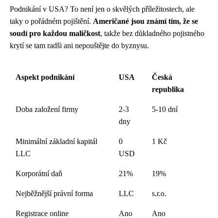
Podnikání v USA? To není jen o skvělých příležitostech, ale
taky o pořádném pojištění.
Američané jsou známí tím, že se
soudí pro každou maličkost
, takže bez důkladného pojistného
krytí se tam radši ani nepouštějte do byznysu.
Aspekt podnikání
USA
Česká
republika
Doba založení firmy
2-3
5-10 dní
dny
Minimální základní kapitál
0
1 Kč
LLC
USD
Korporátní daň
21%
19%
Nejběžnější právní forma
LLC
s.r.o.
Registrace online
Ano
Ano