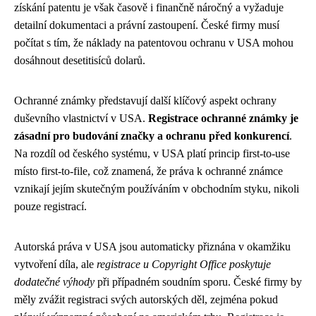
získání patentu je však časově i finančně náročný a vyžaduje
detailní dokumentaci a právní zastoupení. České firmy musí
počítat s tím, že náklady na patentovou ochranu v USA mohou
dosáhnout desetitisíců dolarů.
Ochranné známky představují další klíčový aspekt ochrany
duševního vlastnictví v USA.
Registrace ochranné známky je
zásadní pro budování značky a ochranu před konkurencí
.
Na rozdíl od českého systému, v USA platí princip first-to-use
místo first-to-file, což znamená, že práva k ochranné známce
vznikají jejím skutečným používáním v obchodním styku, nikoli
pouze registrací.
Autorská práva v USA jsou automaticky přiznána v okamžiku
vytvoření díla, ale
registrace u Copyright Office poskytuje
dodatečné výhody
při případném soudním sporu. České firmy by
měly zvážit registraci svých autorských děl, zejména pokud