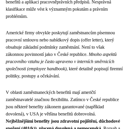
benefitů a aplikaci pracovněprávních předpisů. Nesprávná
klasifikace může vést k významným pokutám a právním
problémům.
Americké firmy obvykle poskytují zaměstnancům písemnou
pracovní smlouvu nebo nabídkový dopis (offer letter), který
obsahuje základní podmínky zaměstnání. Není to však
zákonnou povinností jako v České republice.
Mnoho aspektů
pracovního vztahu je často upraveno v interních směrnicích
společnosti (employee handbook)
, které detailně popisují firemní
politiky, postupy a očekávání.
V oblasti zaměstnaneckých benefitů mají američtí
zaměstnavatelé značnou flexibilitu. Zatímco v České republice
jsou některé benefity zákonem garantované (například
dovolená), v USA je většina benefitů dobrovolná.
Nejběžnějšími benefity jsou zdravotní pojištění, důchodové
spoření (401(k)), placená dovolená a nemocenská
. Rozsah a