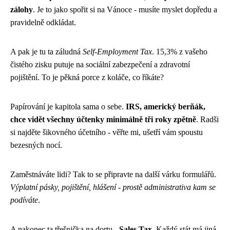
zálohy
. Je to jako spořit si na Vánoce - musíte myslet dopředu a
pravidelně odkládat.
A pak je tu ta záludná
Self-Employment Tax
. 15,3% z vašeho
čistého zisku putuje na sociální zabezpečení a zdravotní
pojištění. To je pěkná porce z koláče, co říkáte?
Papírování je kapitola sama o sebe.
IRS, americký berňák,
chce vidět všechny účtenky minimálně tři roky zpětně
. Radši
si najděte šikovného účetního - věřte mi, ušetří vám spoustu
bezesných nocí.
Zaměstnáváte lidi? Tak to se připravte na další várku formulářů.
Výplatní pásky, pojištění, hlášení - prostě administrativa kam se
podíváte
.
A nakonec ta třešnička na dortu -
Sales Tax
. Každý stát má jiná