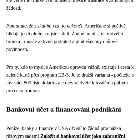
ale věřte mi - může vám to ušetřit měsíce frustrace a zamítnutých
žádostí.
Pamatujte, že získáním víza to nekončí
. Američané si pečlivě
hlídají, jestli plníte, co jste slíbili. Žádné hraní si na mrtvého
brouka - musíte aktivně podnikat a plnit všechny daňové
povinnosti.
Pro ty, kdo to myslí s Amerikou opravdu vážně, existuje i cesta k
zelené kartě přes program EB-5. Je to dražší varianta - počítejte s
investicí 800 tisíc dolarů - ale otevírá dveře k trvalému pobytu
pro celou rodinu.
Bankovní účet a financování podnikání
Peníze, banky a finance v USA? Není to žádná procházka
růžovým sadem!
Založit si bankovní účet jako zahraniční