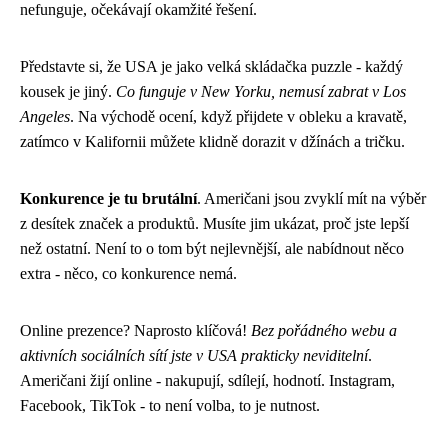
nefunguje, očekávají okamžité řešení.
Představte si, že USA je jako velká skládačka puzzle - každý
kousek je jiný.
Co funguje v New Yorku, nemusí zabrat v Los
Angeles
. Na východě ocení, když přijdete v obleku a kravatě,
zatímco v Kalifornii můžete klidně dorazit v džínách a tričku.
Konkurence je tu brutální
. Američani jsou zvyklí mít na výběr
z desítek značek a produktů. Musíte jim ukázat, proč jste lepší
než ostatní. Není to o tom být nejlevnější, ale nabídnout něco
extra - něco, co konkurence nemá.
Online prezence? Naprosto klíčová!
Bez pořádného webu a
aktivních sociálních sítí jste v USA prakticky neviditelní
.
Američani žijí online - nakupují, sdílejí, hodnotí. Instagram,
Facebook, TikTok - to není volba, to je nutnost.