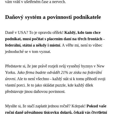
vám vrátí v ušetřeném čase a nervech.
Daňový systém a povinnosti podnikatele
Daně v USA? To je opravdu oříšek!
Každý, kdo tam chce
podnikat, musí počítat s placením daní na třech frontách -
federální, státní a někdy i místní
. A věřte mi, není to vůbec
jednoduché se v tom vyznat.
Představte si, že jste právě rozjeli svůj vysněný byznys v New
Yorku.
Jako firma budete odvádět 21% ze zisku na federální
úrovni
. Ale to není všechno - každý stát si k tomu přihodí svoji
vlastní porci. Je to jako skládat puzzle, kde každý dílek
představuje jinou daňovou povinnost.
Myslíte si, že stačí zaplatit jednou ročně? Kdepak!
Pokud vaše
roční daně přesáhnou tisícovku dolarů, čekají vás čtvrtletní