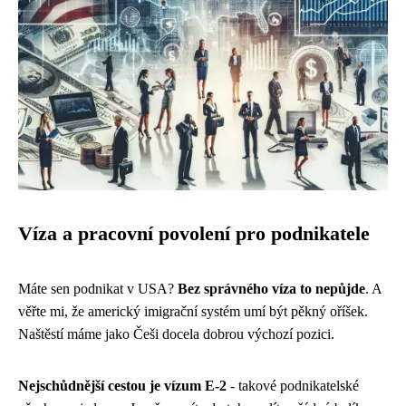
Víza a pracovní povolení pro podnikatele
Máte sen podnikat v USA?
Bez správného víza to nepůjde
. A
věřte mi, že americký imigrační systém umí být pěkný oříšek.
Naštěstí máme jako Češi docela dobrou výchozí pozici.
Nejschůdnější cestou je vízum E-2
- takové podnikatelské