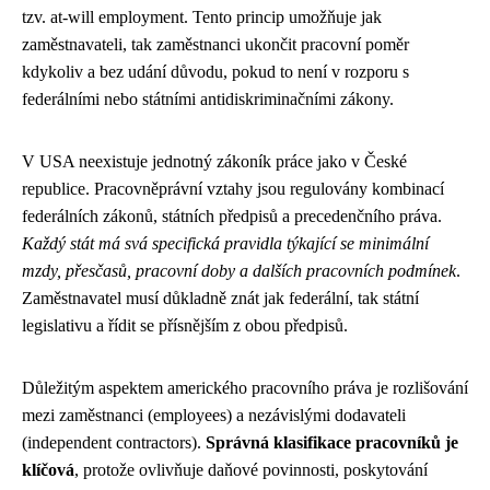
tzv. at-will employment. Tento princip umožňuje jak
zaměstnavateli, tak zaměstnanci ukončit pracovní poměr
kdykoliv a bez udání důvodu, pokud to není v rozporu s
federálními nebo státními antidiskriminačními zákony.
V USA neexistuje jednotný zákoník práce jako v České
republice. Pracovněprávní vztahy jsou regulovány kombinací
federálních zákonů, státních předpisů a precedenčního práva.
Každý stát má svá specifická pravidla týkající se minimální
mzdy, přesčasů, pracovní doby a dalších pracovních podmínek
.
Zaměstnavatel musí důkladně znát jak federální, tak státní
legislativu a řídit se přísnějším z obou předpisů.
Důležitým aspektem amerického pracovního práva je rozlišování
mezi zaměstnanci (employees) a nezávislými dodavateli
(independent contractors).
Správná klasifikace pracovníků je
klíčová
, protože ovlivňuje daňové povinnosti, poskytování