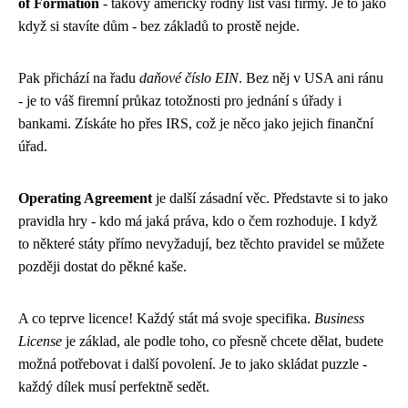
of Formation
- takový americký rodný list vaší firmy. Je to jako
když si stavíte dům - bez základů to prostě nejde.
Pak přichází na řadu
daňové číslo EIN
. Bez něj v USA ani ránu
- je to váš firemní průkaz totožnosti pro jednání s úřady i
bankami. Získáte ho přes IRS, což je něco jako jejich finanční
úřad.
Operating Agreement
je další zásadní věc. Představte si to jako
pravidla hry - kdo má jaká práva, kdo o čem rozhoduje. I když
to některé státy přímo nevyžadují, bez těchto pravidel se můžete
později dostat do pěkné kaše.
A co teprve licence! Každý stát má svoje specifika.
Business
License
je základ, ale podle toho, co přesně chcete dělat, budete
možná potřebovat i další povolení. Je to jako skládat puzzle -
každý dílek musí perfektně sedět.