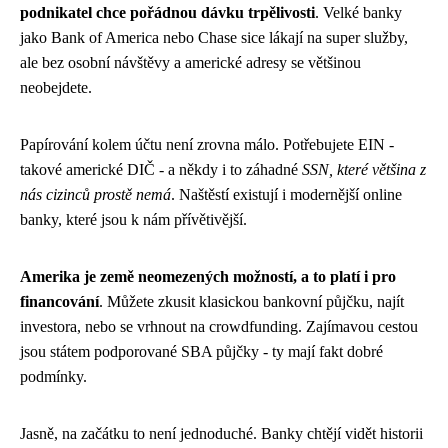
podnikatel chce pořádnou dávku trpělivosti
. Velké banky
jako Bank of America nebo Chase sice lákají na super služby,
ale bez osobní návštěvy a americké adresy se většinou
neobejdete.
Papírování kolem účtu není zrovna málo. Potřebujete EIN -
takové americké DIČ - a někdy i to záhadné
SSN, které většina z
nás cizinců prostě nemá
. Naštěstí existují i modernější online
banky, které jsou k nám přívětivější.
Amerika je země neomezených možností, a to platí i pro
financování
. Můžete zkusit klasickou bankovní půjčku, najít
investora, nebo se vrhnout na crowdfunding. Zajímavou cestou
jsou státem podporované SBA půjčky - ty mají fakt dobré
podmínky.
Jasně, na začátku to není jednoduché. Banky chtějí vidět historii