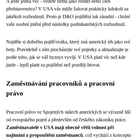
A ještě jedna věc - vedete firmu jako ředitel nebo člen
představenstva? V USA vás může žalovat prakticky kdokoli za
jakékoli rozhodnutí. Proto je D&O pojištění tak zásadní - chrání
vaše osobní jmění před následky podnikatelských rozhodnutí.
Najděte si dobrého pojišťováka, který zná americký trh jako své
boty. Pravidelně s ním procházejte své pojistky a aktualizujte je
podle toho, jak se váš byznys vyvíjí. V USA platí víc než kde
jinde - lepší platit za pojištění než později litovat.
Zaměstnávání pracovníků a pracovní
právo
Pracovní právo ve Spojených státech amerických se výrazně liší
od evropského pojetí a především od českého zákoníku práce.
Zaměstnavatelé v USA mají obecně větší volnost při
najímání a propouštění zaměstnanců
, což vychází z konceptu