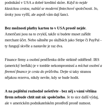
podnikání v USA a dobré kreditní skóre.
Když to nejde
klasickou cestou, nabízí se moderní fintechové společnosti
. Jo,
úroky jsou vyšší, ale aspoň vám dají šanci.
Bez možnosti platby kartou to v USA prostě nejde
.
Američani jsou na to zvyklí, takže si budete muset zařídit
merchant účet. Nebo sáhněte po službách jako Stripe či PayPal -
ty fungují skvěle a nastavíte je raz dva.
Finance firmy a osobní peněženku držte striktně odděleně. IRS
(americký berňák) je v tomhle nekompromisní a
míchat osobní a
firemní finance je cesta do průšvihu
. Dejte si taky stranou
nějakou rezervu, nikdy nevíte, kdy se bude hodit.
A na pojištění rozhodně nešetřete - bez něj s vámi většina
firem nebude chtít mít nic společného
. Je to sice další výdaj,
ale v americkém podnikatelském prostředí prostě nutnost.