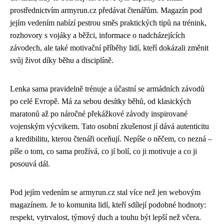
prostřednictvím armyrun.cz předávat čtenářům. Magazín pod
jejím vedením nabízí pestrou směs praktických tipů na trénink,
rozhovory s vojáky a běžci, informace o nadcházejících
závodech, ale také motivační příběhy lidí, kteří dokázali změnit
svůj život díky běhu a disciplíně.
Lenka sama pravidelně trénuje a účastní se armádních závodů
po celé Evropě. Má za sebou desítky běhů, od klasických
maratonů až po náročné překážkové závody inspirované
vojenským výcvikem. Tato osobní zkušenost jí dává autenticitu
a kredibilitu, kterou čtenáři oceňují. Nepíše o něčem, co nezná –
píše o tom, co sama prožívá, co jí bolí, co ji motivuje a co ji
posouvá dál.
Pod jejím vedením se armyrun.cz stal více než jen webovým
magazínem. Je to komunita lidí, kteří sdílejí podobné hodnoty:
respekt, vytrvalost, týmový duch a touhu být lepší než včera.