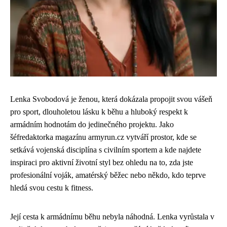
Lenka Svobodová je ženou, která dokázala propojit svou vášeň
pro sport, dlouholetou lásku k běhu a hluboký respekt k
armádním hodnotám do jedinečného projektu. Jako
šéfredaktorka magazínu armyrun.cz vytváří prostor, kde se
setkává vojenská disciplína s civilním sportem a kde najdete
inspiraci pro aktivní životní styl bez ohledu na to, zda jste
profesionální voják, amatérský běžec nebo někdo, kdo teprve
hledá svou cestu k fitness.
Její cesta k armádnímu běhu nebyla náhodná. Lenka vyrůstala v