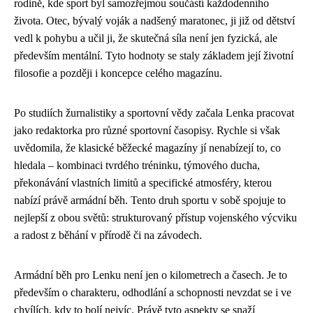
rodině, kde sport byl samozřejmou součástí každodenního
života. Otec, bývalý voják a nadšený maratonec, ji již od dětství
vedl k pohybu a učil ji, že skutečná síla není jen fyzická, ale
především mentální. Tyto hodnoty se staly základem její životní
filosofie a později i koncepce celého magazínu.
Po studiích žurnalistiky a sportovní vědy začala Lenka pracovat
jako redaktorka pro různé sportovní časopisy. Rychle si však
uvědomila, že klasické běžecké magazíny jí nenabízejí to, co
hledala – kombinaci tvrdého tréninku, týmového ducha,
překonávání vlastních limitů a specifické atmosféry, kterou
nabízí právě armádní běh. Tento druh sportu v sobě spojuje to
nejlepší z obou světů: strukturovaný přístup vojenského výcviku
a radost z běhání v přírodě či na závodech.
Armádní běh pro Lenku není jen o kilometrech a časech. Je to
především o charakteru, odhodlání a schopnosti nevzdat se i ve
chvílích, kdy to bolí nejvíc. Právě tyto aspekty se snaží