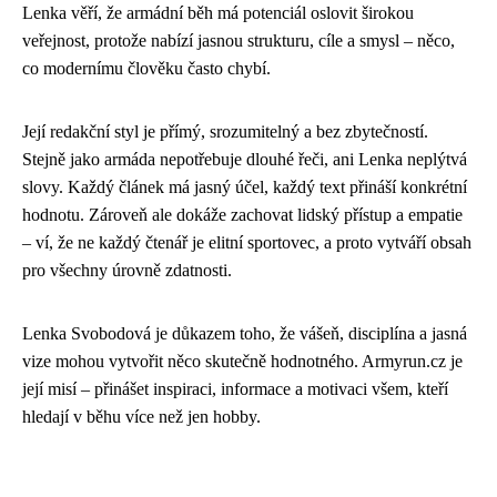
Lenka věří, že armádní běh má potenciál oslovit širokou
veřejnost, protože nabízí jasnou strukturu, cíle a smysl – něco,
co modernímu člověku často chybí.
Její redakční styl je přímý, srozumitelný a bez zbytečností.
Stejně jako armáda nepotřebuje dlouhé řeči, ani Lenka neplýtvá
slovy. Každý článek má jasný účel, každý text přináší konkrétní
hodnotu. Zároveň ale dokáže zachovat lidský přístup a empatie
– ví, že ne každý čtenář je elitní sportovec, a proto vytváří obsah
pro všechny úrovně zdatnosti.
Lenka Svobodová je důkazem toho, že vášeň, disciplína a jasná
vize mohou vytvořit něco skutečně hodnotného. Armyrun.cz je
její misí – přinášet inspiraci, informace a motivaci všem, kteří
hledají v běhu více než jen hobby.