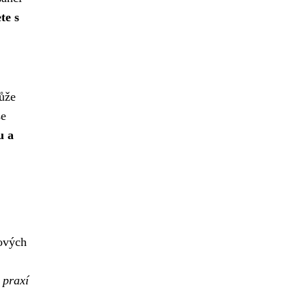
te s
ůže
se
u a
nových
 praxí