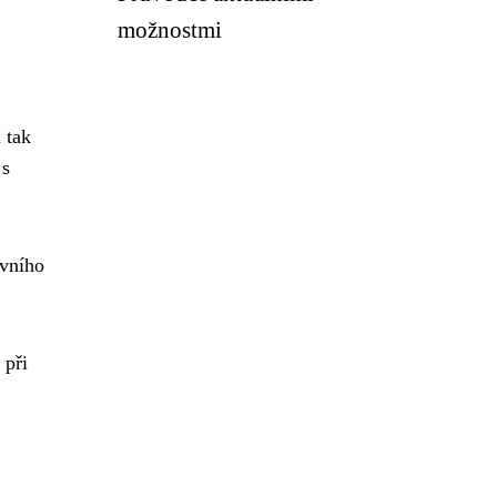
možnostmi
 tak
 s
vního
 při