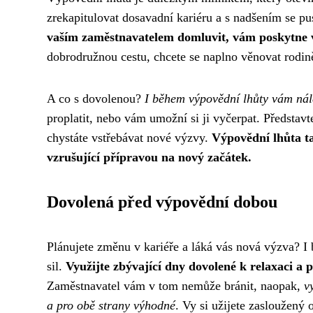
zrekapitulovat dosavadní kariéru a s nadšením se pus
vaším zaměstnavatelem domluvit, vám poskytne ví
dobrodružnou cestu, chcete se naplno věnovat rodině
A co s dovolenou?
I během výpovědní lhůty vám ná
proplatit, nebo vám umožní si ji vyčerpat. Představt
chystáte vstřebávat nové výzvy.
Výpovědní lhůta t
vzrušující přípravou na nový začátek.
Dovolená před výpovědní dobou
Plánujete změnu v kariéře a láká vás nová výzva? I
sil.
Využijte zbývající dny dovolené k relaxaci a 
Zaměstnavatel vám v tom nemůže bránit, naopak,
v
a pro obě strany výhodné
. Vy si užijete zasloužený