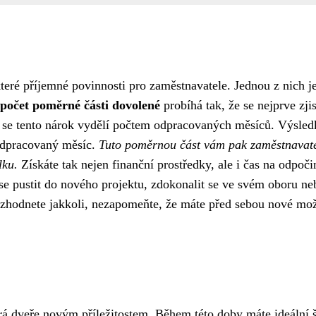
eré příjemné povinnosti pro zaměstnavatele. Jednou z nich je
počet poměrné části dovolené
probíhá tak, že se nejprve zjis
é se tento nárok vydělí počtem odpracovaných měsíců. Výsled
 odpracovaný měsíc.
Tuto poměrnou část vám pak zaměstnavat
lku.
Získáte tak nejen finanční prostředky, ale i čas na odpoči
e pustit do nového projektu, zdokonalit se ve svém oboru ne
ozhodnete jakkoli, nezapomeňte, že máte před sebou nové mož
rá dveře novým příležitostem. Během této doby máte ideální 