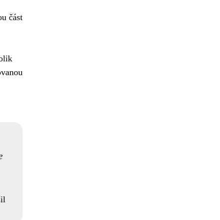
u část
olik
novanou
e
il