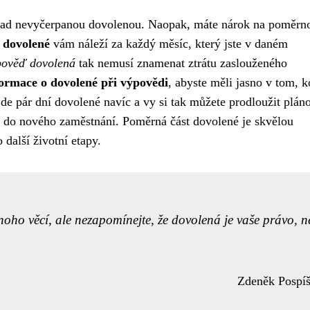
nad nevyčerpanou dovolenou. Naopak, máte nárok na poměrno
 dovolené
vám náleží za každý měsíc, který jste v daném
ověď dovolená
tak nemusí znamenat ztrátu zaslouženého
formace o dovolené při výpovědi
, abyste měli jasno v tom, k
jde pár dní dovolené navíc a vy si tak můžete prodloužit plá
m do nového zaměstnání. Poměrná část dovolené je skvělou
o další životní etapy.
oho věcí, ale nezapomínejte, že dovolená je vaše právo, n
Zdeněk Pospíš