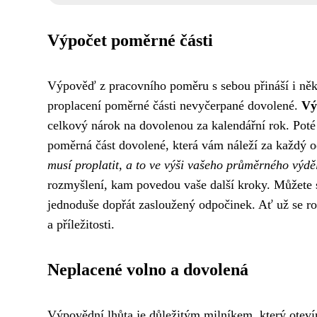
Výpočet poměrné části
Výpověď z pracovního poměru s sebou přináší i někt
proplacení poměrné části nevyčerpané dovolené.
Vý
celkový nárok na dovolenou za kalendářní rok. Pot
poměrná část dovolené, která vám náleží za každý
musí proplatit, a to ve výši vašeho průměrného výdě
rozmyšlení, kam povedou vaše další kroky. Můžete s
jednoduše dopřát zasloužený odpočinek. Ať už se r
a příležitosti.
Neplacené volno a dovolená
Výpovědní lhůta je důležitým milníkem, který oteví