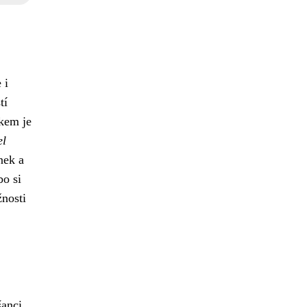
 i
tí
kem je
el
nek a
bo si
nosti
šanci