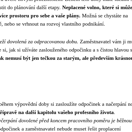
tit do plánování další etapy.
Neplacené volno, které si může
ce prostoru pro sebe a vaše plány.
Možná se chystáte na
, nebo se vrhnout na rozvoj vlastního podnikání.
leží dovolená za odpracovanou dobu.
Zaměstnavatel vám ji m
e si, jak si užíváte zaslouženého odpočinku a s čistou hlavou 
ak nemusí být jen tečkou za starým, ale především krásno
 během výpovědní doby si zasloužíte odpočinek a načerpání 
přípravě na další kapitolu vašeho profesního života
.
yčerpání dovolené před koncem pracovního poměru je běžnou
 odpočinek a zaměstnavatel nebude muset řešit proplacení