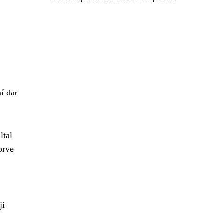
í dar
ltal
prve
,
ji