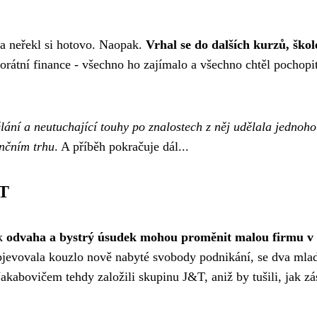
 a neřekl si hotovo. Naopak.
Vrhal se do dalších kurzů, škol
porátní finance - všechno ho zajímalo a všechno chtěl pochopi
ání a neutuchající touhy po znalostech z něj udělala jednoho
ančním trhu
. A příběh pokračuje dál...
&T
ak
odvaha a bystrý úsudek mohou proměnit malou firmu v
objevovala kouzlo nově nabyté svobody podnikání, se dva mla
 Jakabovičem tehdy založili skupinu J&T, aniž by tušili, jak z