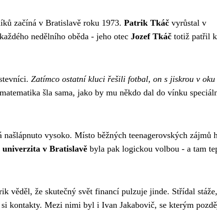
níků začíná v Bratislavě roku 1973.
Patrik Tkáč
vyrůstal v
u každého nedělního oběda - jeho otec
Jozef Tkáč
totiž patřil k
stevníci.
Zatímco ostatní kluci řešili fotbal, on s jiskrou v oku
 matematika šla sama, jako by mu někdo dal do vínku speciáln
má našlápnuto vysoko. Místo běžných teenagerovských zájmů h
univerzita v Bratislavě
byla pak logickou volbou - a tam te
rik věděl, že skutečný svět financí pulzuje jinde. Střídal stáže
si kontakty. Mezi nimi byl i Ivan Jakabovič, se kterým pozdě