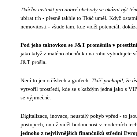
Tkáčův instinkt pro dobré obchody se ukázal být té
ubírat trh - přesně takhle to Tkáč uměl. Když ostatn
nemovitosti - všude tam, kde viděl potenciál, doká
Pod jeho taktovkou se J&T proměnila v prestižní 
jako když z malého obchůdku na rohu vybudujete síť
J&T prošla.
Není to jen o číslech a grafech.
Tkáč pochopil, že ús
vytvořil prostředí, kde se s každým jedná jako s VI
se výjimečně.
Digitalizace, inovace, neustálý pohyb vpřed - to js
postupech, on už viděl budoucnost v moderních tec
jednoho z nejvlivnějších finančníků střední Evro