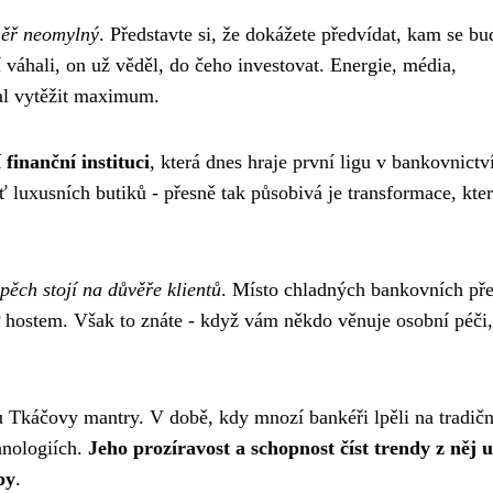
měř neomylný
. Představte si, že dokážete předvídat, kam se bu
í váhali, on už věděl, do čeho investovat. Energie, média,
zal vytěžit maximum.
finanční instituci
, která dnes hraje první ligu v bankovnictví
 luxusních butiků - přesně tak působivá je transformace, kte
pěch stojí na důvěře klientů
. Místo chladných bankovních př
P hostem. Však to znáte - když vám někdo věnuje osobní péči, 
ou Tkáčovy mantry. V době, kdy mnozí bankéři lpěli na tradič
hnologiích.
Jeho prozíravost a schopnost číst trendy z něj u
py
.