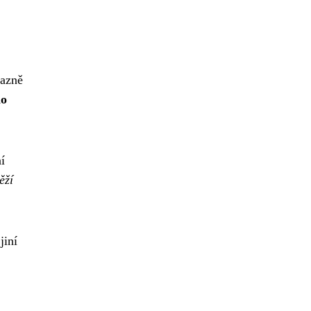
razně
ho
í
ěží
jiní