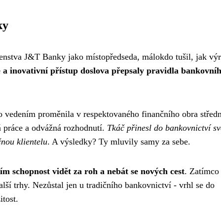
ky
venstva J&T Banky jako místopředseda, málokdo tušil, jak vý
e a inovativní přístup doslova přepsaly pravidla bankovní
ho vedením proměnila v respektovaného finančního obra středn
dá práce a odvážná rozhodnutí.
Tkáč přinesl do bankovnictví sv
čnou klientelu
. A výsledky? Ty mluvily samy za sebe.
ím schopnost vidět za roh a nebát se nových cest
. Zatímco 
ší trhy. Nezůstal jen u tradičního bankovnictví - vrhl se do
itost.