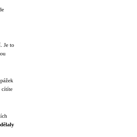
de
. Je to
rou
epážek
cítíte
ních
dělaly