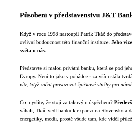
Působení v představenstvu J&T Ban
Když v roce 1998 nastoupil Patrik Tkáč do předsta
ovlivní budoucnost této finanční instituce.
Jeho viz
světa u nás
.
Představte si malou privátní banku, která se pod je
Evropy. Není to jako v pohádce - za vším stála tvr
vítr, když začal prosazovat špičkové služby pro náro
Co myslíte, že stojí za takovým úspěchem?
Předevš
váhali, Tkáč vedl banku k expanzi na Slovensko a dal
energetiky, médií, prostě všude tam, kde viděl přílež