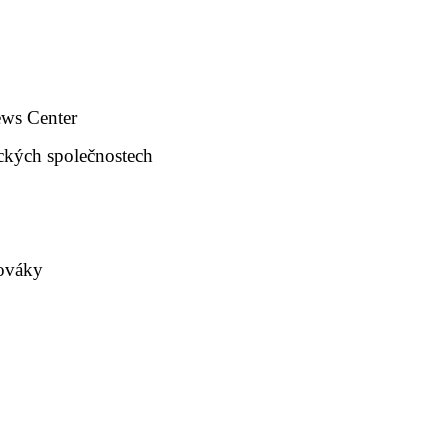
ews Center
ckých společnostech
lováky