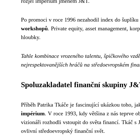
rozjel impérium jménem J&T.
Po promoci v roce 1996 nezahodil index do šuplíku
workshopů
. Private equity, asset management, kor
hloubky.
Tahle kombinace vrozeného talentu, špičkového vzděl
nejrespektovanějších hráčů na středoevropském fin
Spoluzakladatel finanční skupiny J
Příběh Patrika Tkáče je fascinující ukázkou toho, j
impérium
. V roce 1993, kdy většina z nás teprve 
vizionáři rozhodli vstoupit do světa financí. Tkáč s
ovlivní středoevropský finanční svět.